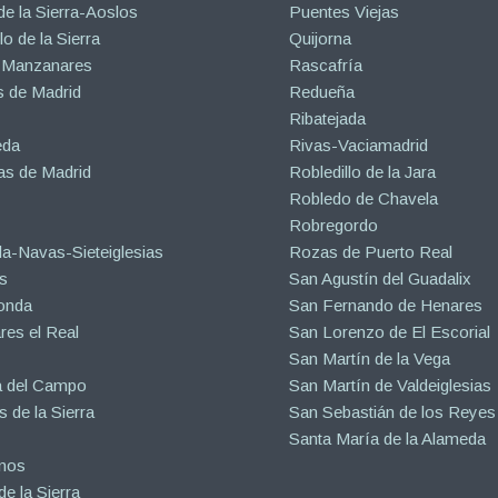
de la Sierra-Aoslos
Puentes Viejas
o de la Sierra
Quijorna
 Manzanares
Rascafría
 de Madrid
Redueña
Ribatejada
eda
Rivas-Vaciamadrid
s de Madrid
Robledillo de la Jara
Robledo de Chavela
Robregordo
a-Navas-Sieteiglesias
Rozas de Puerto Real
s
San Agustín del Guadalix
onda
San Fernando de Henares
es el Real
San Lorenzo de El Escorial
San Martín de la Vega
a del Campo
San Martín de Valdeiglesias
s de la Sierra
San Sebastián de los Reyes
Santa María de la Alameda
inos
e la Sierra