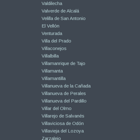
Valdilecha
Valverde de Alcalá
Velilla de San Antonio
El Vellón
Venturada
Villa del Prado
Villaconejos
Villalbilla
Villamanrique de Tajo
Villamanta
Villamantilla
Villanueva de la Cañada
Villanueva de Perales
Villanueva del Pardillo
Villar del Olmo
Villarejo de Salvanés
Villaviciosa de Odón
Villavieja del Lozoya
Zarzalejo