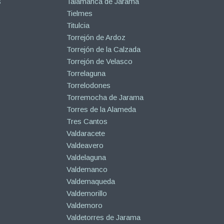
s
Talamanca de Jarama
Tielmes
Titulcia
Torrejón de Ardoz
Torrejón de la Calzada
Torrejón de Velasco
Torrelaguna
Torrelodones
Torremocha de Jarama
Torres de la Alameda
Tres Cantos
Valdaracete
Valdeavero
Valdelaguna
Valdemanco
Valdemaqueda
Valdemorillo
Valdemoro
Valdetorres de Jarama