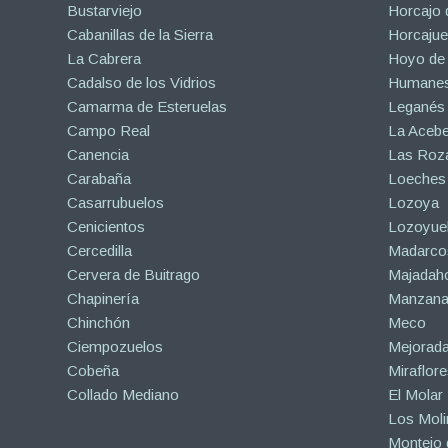
Bustarviejo
Horcajo 
Cabanillas de la Sierra
Horcajuel
La Cabrera
Hoyo de
Cadalso de los Vidrios
Humanes
Camarma de Esteruelas
Leganés
Campo Real
La Aceb
Canencia
Las Roza
Carabaña
Loeches
Casarrubuelos
Lozoya
Cenicientos
Lozoyuel
Cercedilla
Madarco
Cervera de Buitrago
Majadah
Chapinería
Manzanar
Chinchón
Meco
Ciempozuelos
Mejorad
Cobeña
Miraflore
Collado Mediano
El Molar
Los Mol
Montejo d