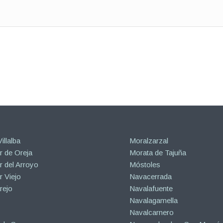
illalba
Moralzarzal
 de Oreja
Morata de Tajuña
 del Arroyo
Móstoles
 Viejo
Navacerrada
rejo
Navalafuente
Navalagamella
Navalcarnero