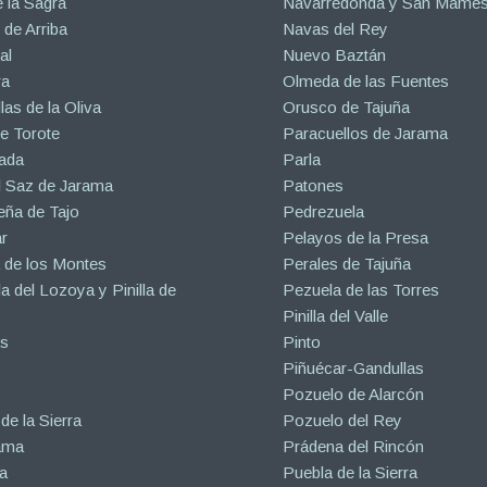
 la Sagra
Navarredonda y San Mamé
de Arriba
Navas del Rey
al
Nuevo Baztán
ra
Olmeda de las Fuentes
las de la Oliva
Orusco de Tajuña
e Torote
Paracuellos de Jarama
ada
Parla
l Saz de Jarama
Patones
eña de Tajo
Pedrezuela
r
Pelayos de la Presa
 de los Montes
Perales de Tajuña
la del Lozoya y Pinilla de
Pezuela de las Torres
Pinilla del Valle
s
Pinto
Piñuécar-Gandullas
Pozuelo de Alarcón
de la Sierra
Pozuelo del Rey
ama
Prádena del Rincón
a
Puebla de la Sierra