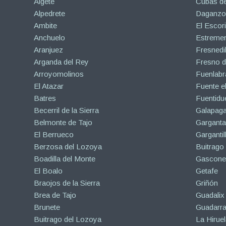
Algete
Cubas de
Alpedrete
Daganzo 
Ambite
El Escori
Anchuelo
Estreme
Aranjuez
Fresnedil
Arganda del Rey
Fresno d
Arroyomolinos
Fuenlabr
El Atazar
Fuente e
Batres
Fuentidu
Becerril de la Sierra
Galapaga
Belmonte de Tajo
Garganta
El Berrueco
Gargantil
Berzosa del Lozoya
Buitrago
Boadilla del Monte
Gascone
El Boalo
Getafe
Braojos de la Sierra
Griñón
Brea de Tajo
Guadalix 
Brunete
Guadarr
Buitrago del Lozoya
La Hiruel