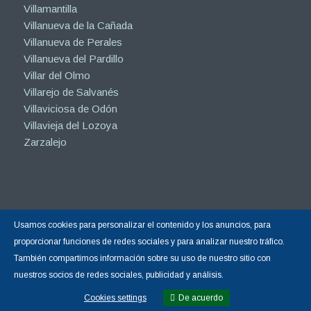
Villamantilla
Villanueva de la Cañada
Villanueva de Perales
Villanueva del Pardillo
Villar del Olmo
Villarejo de Salvanés
Villaviciosa de Odón
Villavieja del Lozoya
Zarzalejo
Usamos cookies para personalizar el contenido y los anuncios, para
Copyright © 2015-2026 |
Hormigón Impreso Madrid
| Todos los derechos
proporcionar funciones de redes sociales y para analizar nuestro tráfico.
reservados.
También compartimos información sobre su uso de nuestro sitio con
Sitio web gestionado por Calin
Diseño Web y Posicionamiento SEO
nuestros socios de redes sociales, publicidad y análisis.
realizado por Calin
☝ nº1 en Google España
Cookies settings
De acuerdo
Cookies settings