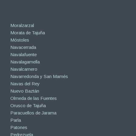
Moralzarzal
Morata de Tajuña
Móstoles
Navacerrada
Navalafuente
Navalagamella
Navalcarnero
Navarredonda y San Mamés
Navas del Rey
Nuevo Baztán
Olmeda de las Fuentes
Orusco de Tajuña
Paracuellos de Jarama
Parla
Patones
Pedrezuela