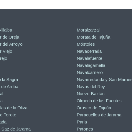
illalba
Moralzarzal
 de Oreja
Morata de Tajuña
 del Arroyo
Móstoles
 Viejo
Navacerrada
rejo
Navalafuente
Navalagamella
Navalcarnero
 la Sagra
Navarredonda y San Mamé
de Arriba
Navas del Rey
al
Nuevo Baztán
ra
Olmeda de las Fuentes
las de la Oliva
Orusco de Tajuña
e Torote
Paracuellos de Jarama
ada
Parla
l Saz de Jarama
Patones