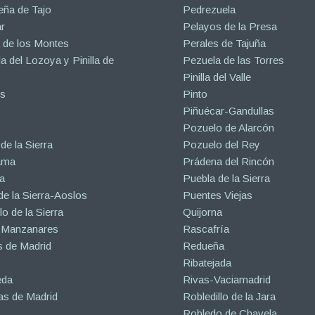
eña de Tajo
Pedrezuela
r
Pelayos de la Presa
 de los Montes
Perales de Tajuña
la del Lozoya y Pinilla de
Pezuela de las Torres
Pinilla del Valle
s
Pinto
Piñuécar-Gandullas
Pozuelo de Alarcón
de la Sierra
Pozuelo del Rey
ama
Prádena del Rincón
a
Puebla de la Sierra
de la Sierra-Aoslos
Puentes Viejas
o de la Sierra
Quijorna
 Manzanares
Rascafría
 de Madrid
Redueña
Ribatejada
eda
Rivas-Vaciamadrid
s de Madrid
Robledillo de la Jara
Robledo de Chavela