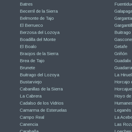
Batres
Fuentidu
Becerril de la Sierra
Galapaga
Belmonte de Tajo
Garganta
El Berrueco
Gargantil
Berzosa del Lozoya
Buitrago
Boadilla del Monte
Gascone
El Boalo
Getafe
Braojos de la Sierra
Griñón
Brea de Tajo
Guadalix 
Brunete
Guadarr
Buitrago del Lozoya
La Hiruel
Bustarviejo
Horcajo 
Cabanillas de la Sierra
Horcajuel
La Cabrera
Hoyo de
Cadalso de los Vidrios
Humanes
Camarma de Esteruelas
Leganés
Campo Real
La Aceb
Canencia
Las Roza
Carabaña
Loeches