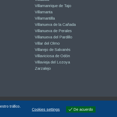
Villamanrique de Tajo
Villamanta
Villamantilla
Villanueva de la Cañada
Villanueva de Perales
Villanueva del Pardillo
Villar del Olmo
Villarejo de Salvanés
Villaviciosa de Odón
Villavieja del Lozoya
Zarzalejo
stro tráfico.
Cookies settings
De acuerdo
Cookies settings