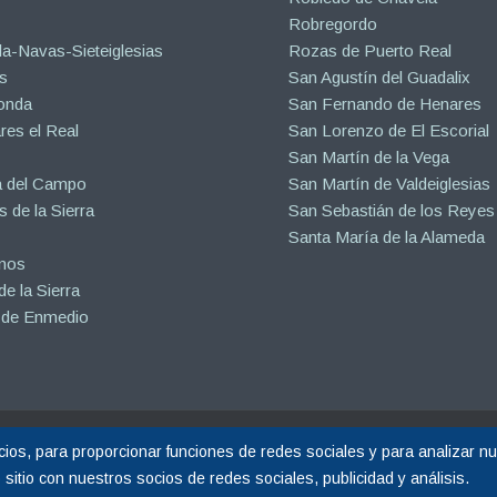
Robregordo
a-Navas-Sieteiglesias
Rozas de Puerto Real
s
San Agustín del Guadalix
onda
San Fernando de Henares
es el Real
San Lorenzo de El Escorial
San Martín de la Vega
a del Campo
San Martín de Valdeiglesias
s de la Sierra
San Sebastián de los Reyes
Santa María de la Alameda
inos
e la Sierra
 de Enmedio
eservados.
os, para proporcionar funciones de redes sociales y para analizar nue
do por Calin
☝ nº1 en Google España
itio con nuestros socios de redes sociales, publicidad y análisis.