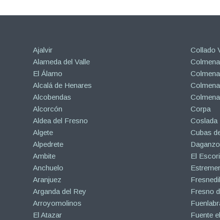
Ajalvir
Collado V
Alameda del Valle
Colmenar
El Álamo
Colmenar
Alcalá de Henares
Colmenar
Alcobendas
Colmena
Alcorcón
Corpa
Aldea del Fresno
Coslada
Algete
Cubas de
Alpedrete
Daganzo 
Ambite
El Escori
Anchuelo
Estreme
Aranjuez
Fresnedil
Arganda del Rey
Fresno d
Arroyomolinos
Fuenlabr
El Atazar
Fuente e