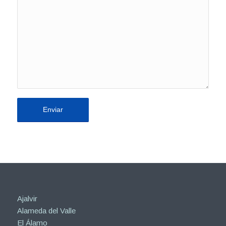
Ajalvir
Alameda del Valle
El Álamo