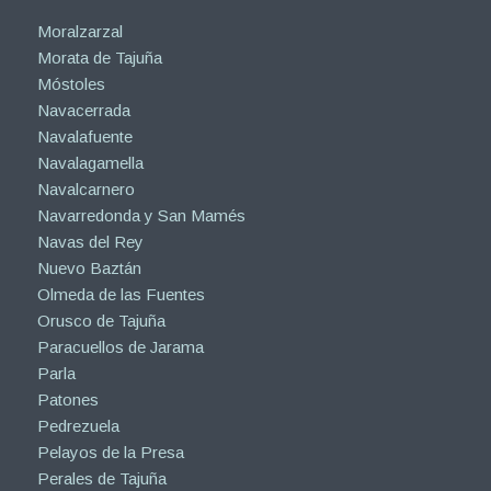
Moralzarzal
Morata de Tajuña
Móstoles
Navacerrada
Navalafuente
Navalagamella
Navalcarnero
Navarredonda y San Mamés
Navas del Rey
Nuevo Baztán
Olmeda de las Fuentes
Orusco de Tajuña
Paracuellos de Jarama
Parla
Patones
Pedrezuela
Pelayos de la Presa
Perales de Tajuña