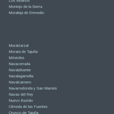
Los Molinos
Montejo de la Sierra
Moraleja de Enmedio
Moralzarzal
Morata de Tajuña
Móstoles
Navacerrada
Navalafuente
Navalagamella
Navalcarnero
Navarredonda y San Mamés
Navas del Rey
Nuevo Baztán
Olmeda de las Fuentes
Orusco de Tajuña