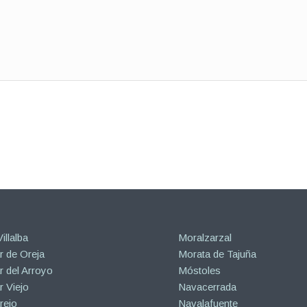
illalba
Moralzarzal
 de Oreja
Morata de Tajuña
 del Arroyo
Móstoles
 Viejo
Navacerrada
rejo
Navalafuente