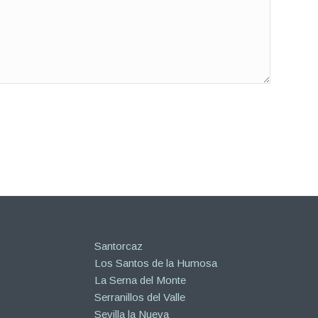
Santorcaz
Los Santos de la Humosa
La Serna del Monte
Serranillos del Valle
Sevilla la Nueva