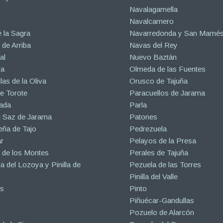
Navalagamella
Navalcarnero
 la Sagra
Navarredonda y San Mamé
de Arriba
Navas del Rey
al
Nuevo Baztán
ra
Olmeda de las Fuentes
las de la Oliva
Orusco de Tajuña
e Torote
Paracuellos de Jarama
ada
Parla
l Saz de Jarama
Patones
eña de Tajo
Pedrezuela
r
Pelayos de la Presa
 de los Montes
Perales de Tajuña
la del Lozoya y Pinilla de
Pezuela de las Torres
Pinilla del Valle
s
Pinto
Piñuécar-Gandullas
Pozuelo de Alarcón