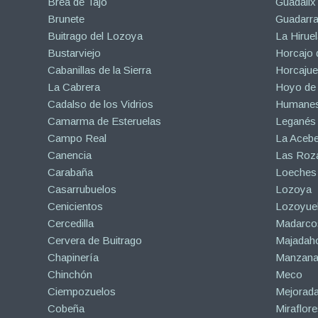
Brea de Tajo
Guadalix 
Brunete
Guadarr
Buitrago del Lozoya
La Hiruel
Bustarviejo
Horcajo 
Cabanillas de la Sierra
Horcajuel
La Cabrera
Hoyo de
Cadalso de los Vidrios
Humanes
Camarma de Esteruelas
Leganés
Campo Real
La Aceb
Canencia
Las Roza
Carabaña
Loeches
Casarrubuelos
Lozoya
Cenicientos
Lozoyuel
Cercedilla
Madarco
Cervera de Buitrago
Majadah
Chapinería
Manzanar
Chinchón
Meco
Ciempozuelos
Mejorad
Cobeña
Miraflore