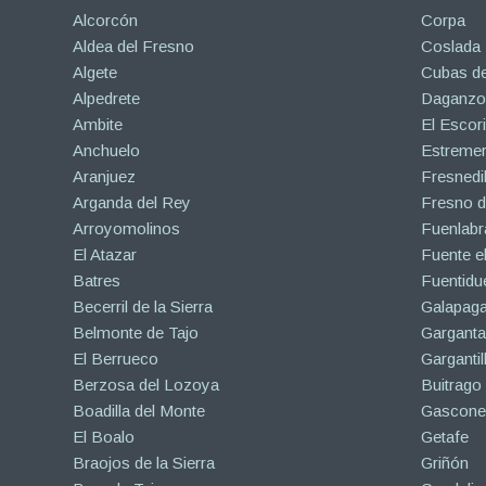
Alcorcón
Corpa
Aldea del Fresno
Coslada
Algete
Cubas de
Alpedrete
Daganzo 
Ambite
El Escori
Anchuelo
Estreme
Aranjuez
Fresnedil
Arganda del Rey
Fresno d
Arroyomolinos
Fuenlabr
El Atazar
Fuente e
Batres
Fuentidu
Becerril de la Sierra
Galapaga
Belmonte de Tajo
Garganta
El Berrueco
Gargantil
Berzosa del Lozoya
Buitrago
Boadilla del Monte
Gascone
El Boalo
Getafe
Braojos de la Sierra
Griñón