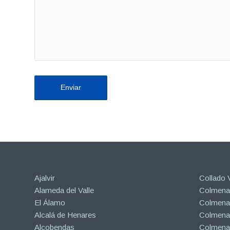
Ajalvir
Collado V
Alameda del Valle
Colmenar
El Álamo
Colmenar
Alcalá de Henares
Colmenar
Alcobendas
Colmena