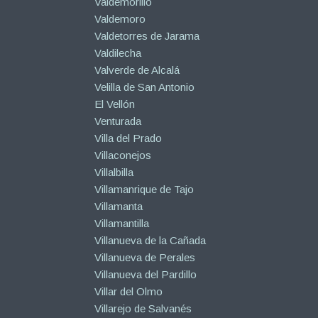
Valdemorillo
Valdemoro
Valdetorres de Jarama
Valdilecha
Valverde de Alcalá
Velilla de San Antonio
El Vellón
Venturada
Villa del Prado
Villaconejos
Villalbilla
Villamanrique de Tajo
Villamanta
Villamantilla
Villanueva de la Cañada
Villanueva de Perales
Villanueva del Pardillo
Villar del Olmo
Villarejo de Salvanés