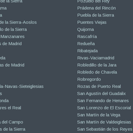
de la Sierra
Pozuelo del Rey
ama
Prádena del Rincón
a
Puebla de la Sierra
de la Sierra-Aoslos
Puentes Viejas
o de la Sierra
Quijorna
 Manzanares
Rascafría
 de Madrid
Redueña
Ribatejada
eda
Rivas-Vaciamadrid
s de Madrid
Robledillo de la Jara
Robledo de Chavela
Robregordo
a-Navas-Sieteiglesias
Rozas de Puerto Real
s
San Agustín del Guadalix
onda
San Fernando de Henares
es el Real
San Lorenzo de El Escorial
San Martín de la Vega
a del Campo
San Martín de Valdeiglesias
s de la Sierra
San Sebastián de los Reyes