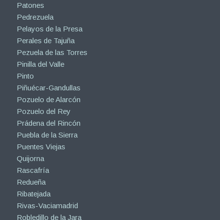
Patones
Pedrezuela
Pelayos de la Presa
Perales de Tajuña
Pezuela de las Torres
Pinilla del Valle
Pinto
Piñuécar-Gandullas
Pozuelo de Alarcón
Pozuelo del Rey
Prádena del Rincón
Puebla de la Sierra
Puentes Viejas
Quijorna
Rascafría
Redueña
Ribatejada
Rivas-Vaciamadrid
Robledillo de la Jara