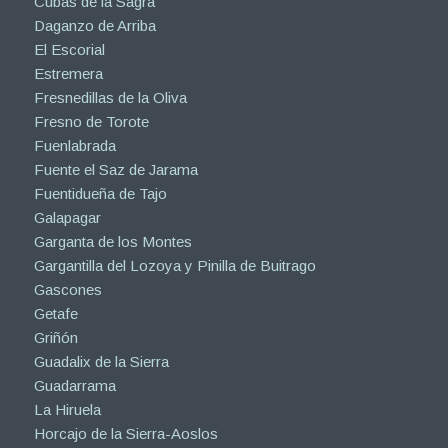
Cubas de la Sagra
Daganzo de Arriba
El Escorial
Estremera
Fresnedillas de la Oliva
Fresno de Torote
Fuenlabrada
Fuente el Saz de Jarama
Fuentidueña de Tajo
Galapagar
Garganta de los Montes
Gargantilla del Lozoya y Pinilla de Buitrago
Gascones
Getafe
Griñón
Guadalix de la Sierra
Guadarrama
La Hiruela
Horcajo de la Sierra-Aoslos