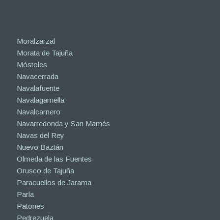
Moralzarzal
Morata de Tajuña
Móstoles
Navacerrada
Navalafuente
Navalagamella
Navalcarnero
Navarredonda y San Mamés
Navas del Rey
Nuevo Baztán
Olmeda de las Fuentes
Orusco de Tajuña
Paracuellos de Jarama
Parla
Patones
Pedrezuela