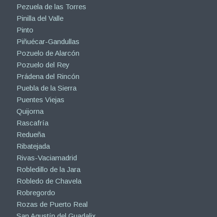
Pezuela de las Torres
Pinilla del Valle
Pinto
Piñuécar-Gandullas
Pozuelo de Alarcón
Pozuelo del Rey
Prádena del Rincón
Puebla de la Sierra
Puentes Viejas
Quijorna
Rascafría
Redueña
Ribatejada
Rivas-Vaciamadrid
Robledillo de la Jara
Robledo de Chavela
Robregordo
Rozas de Puerto Real
San Agustín del Guadalix