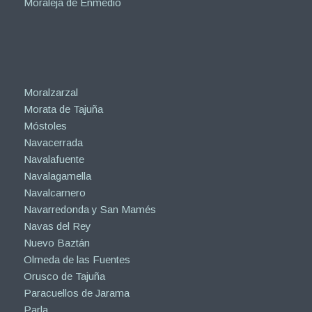
Moraleja de Enmedio
Moralzarzal
Morata de Tajuña
Móstoles
Navacerrada
Navalafuente
Navalagamella
Navalcarnero
Navarredonda y San Mamés
Navas del Rey
Nuevo Baztán
Olmeda de las Fuentes
Orusco de Tajuña
Paracuellos de Jarama
Parla