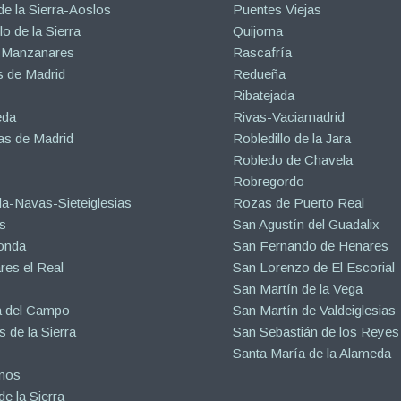
de la Sierra-Aoslos
Puentes Viejas
o de la Sierra
Quijorna
 Manzanares
Rascafría
 de Madrid
Redueña
Ribatejada
eda
Rivas-Vaciamadrid
s de Madrid
Robledillo de la Jara
Robledo de Chavela
Robregordo
a-Navas-Sieteiglesias
Rozas de Puerto Real
s
San Agustín del Guadalix
onda
San Fernando de Henares
es el Real
San Lorenzo de El Escorial
San Martín de la Vega
a del Campo
San Martín de Valdeiglesias
s de la Sierra
San Sebastián de los Reyes
Santa María de la Alameda
inos
e la Sierra