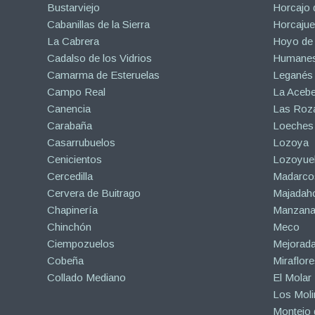
Bustarviejo
Horcajo 
Cabanillas de la Sierra
Horcajuel
La Cabrera
Hoyo de
Cadalso de los Vidrios
Humanes
Camarma de Esteruelas
Leganés
Campo Real
La Aceb
Canencia
Las Roza
Carabaña
Loeches
Casarrubuelos
Lozoya
Cenicientos
Lozoyuel
Cercedilla
Madarco
Cervera de Buitrago
Majadah
Chapinería
Manzanar
Chinchón
Meco
Ciempozuelos
Mejorad
Cobeña
Miraflore
Collado Mediano
El Molar
Los Mol
Montejo d