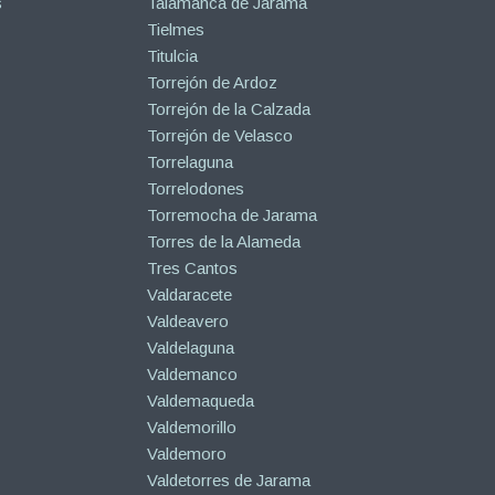
s
Talamanca de Jarama
Tielmes
Titulcia
Torrejón de Ardoz
Torrejón de la Calzada
Torrejón de Velasco
Torrelaguna
Torrelodones
Torremocha de Jarama
Torres de la Alameda
Tres Cantos
Valdaracete
Valdeavero
Valdelaguna
Valdemanco
Valdemaqueda
Valdemorillo
Valdemoro
Valdetorres de Jarama