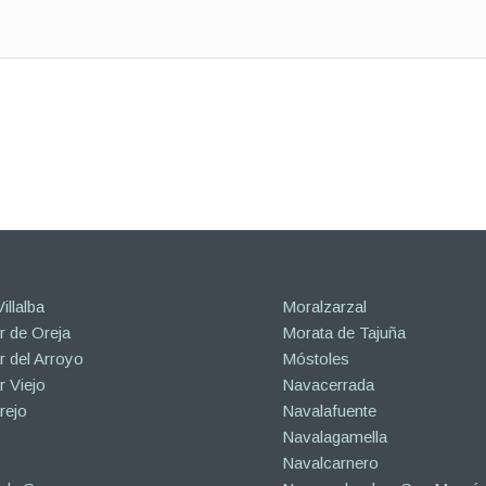
illalba
Moralzarzal
 de Oreja
Morata de Tajuña
 del Arroyo
Móstoles
 Viejo
Navacerrada
rejo
Navalafuente
Navalagamella
Navalcarnero