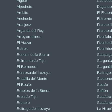
Algete
Cubas de
Alpedrete
Daganzo 
Ambite
El Escori
Anchuelo
Estreme
Aranjuez
Fresnedil
Arganda del Rey
Fresno d
Arroyomolinos
Fuenlabr
El Atazar
Fuente e
Batres
Fuentidu
Becerril de la Sierra
Galapaga
Belmonte de Tajo
Garganta
El Berrueco
Gargantil
Berzosa del Lozoya
Buitrago
Boadilla del Monte
Gascone
El Boalo
Getafe
Braojos de la Sierra
Griñón
Brea de Tajo
Guadalix 
Brunete
Guadarr
Buitrago del Lozoya
La Hiruel