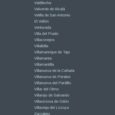
Valdilecha
Valverde de Alcalá
Velilla de San Antonio
El Vellón
Venturada
Villa del Prado
Villaconejos
Villalbilla
Villamanrique de Tajo
Villamanta
Villamantilla
Villanueva de la Cañada
Villanueva de Perales
Villanueva del Pardillo
Villar del Olmo
Villarejo de Salvanés
Villaviciosa de Odón
Villavieja del Lozoya
Zarzalejo