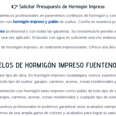
👉
Solicitar Presupuesto de Hormigón Impreso
énticos profesionales en pavimentos continuos de hormigón y cons
ión con
hormigón impreso y pulido
de suelos. Confía en nuestros pr
eso
profesional y con todas las garantías. Su resistencia le permite 
 una vez aplicado. El lavado con agua es suficiente una vez endureci
o de hormigón impreso, es realmente impresionante. Ofrece una deco
ELOS DE HORMIGÓN IMPRESO FUENTENO
ier tipo de obra. En hormigón impreso Guadalajara, somos experto
 todo tipo de suelos: garajes, caminos, aceras, zonas residenciales y
ntación con hormigón tanto impreso como pulido de todo tipo de s
arajes, caminos, aceras, zonas residenciales y cualquier tipo de suel
 nuestros profesionales te podemos garantizar unos acabados siempre
mos de una amplia gama de colores y acabados para lograr tu satis