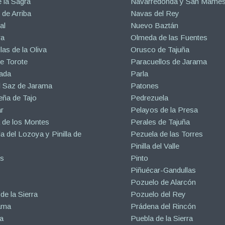
 la Sagra
Navarredonda y San Mamé
de Arriba
Navas del Rey
al
Nuevo Baztán
ra
Olmeda de las Fuentes
las de la Oliva
Orusco de Tajuña
e Torote
Paracuellos de Jarama
ada
Parla
l Saz de Jarama
Patones
eña de Tajo
Pedrezuela
r
Pelayos de la Presa
 de los Montes
Perales de Tajuña
la del Lozoya y Pinilla de
Pezuela de las Torres
Pinilla del Valle
s
Pinto
Piñuécar-Gandullas
Pozuelo de Alarcón
de la Sierra
Pozuelo del Rey
ama
Prádena del Rincón
a
Puebla de la Sierra