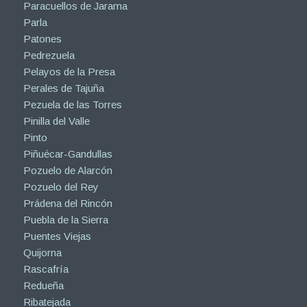
Paracuellos de Jarama
Parla
Patones
Pedrezuela
Pelayos de la Presa
Perales de Tajuña
Pezuela de las Torres
Pinilla del Valle
Pinto
Piñuécar-Gandullas
Pozuelo de Alarcón
Pozuelo del Rey
Prádena del Rincón
Puebla de la Sierra
Puentes Viejas
Quijorna
Rascafría
Redueña
Ribatejada