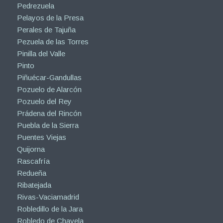
Pedrezuela
Pelayos de la Presa
Perales de Tajuña
Pezuela de las Torres
Pinilla del Valle
Pinto
Piñuécar-Gandullas
Pozuelo de Alarcón
Pozuelo del Rey
Prádena del Rincón
Puebla de la Sierra
Puentes Viejas
Quijorna
Rascafría
Redueña
Ribatejada
Rivas-Vaciamadrid
Robledillo de la Jara
Robledo de Chavela