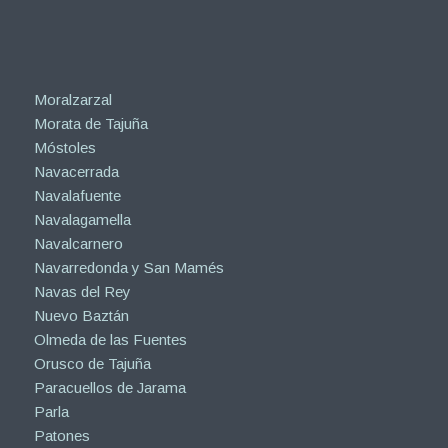
Moralzarzal
Morata de Tajuña
Móstoles
Navacerrada
Navalafuente
Navalagamella
Navalcarnero
Navarredonda y San Mamés
Navas del Rey
Nuevo Baztán
Olmeda de las Fuentes
Orusco de Tajuña
Paracuellos de Jarama
Parla
Patones