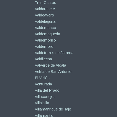
Tres Cantos
Valdaracete
Valdeavero
Valdelaguna
Valdemanco
Valdemaqueda
Valdemorillo
Valdemoro
Valdetorres de Jarama
Valdilecha
Valverde de Alcalá
Velilla de San Antonio
El Vellón
Venturada
Villa del Prado
Villaconejos
Villalbilla
Villamanrique de Tajo
Villamanta