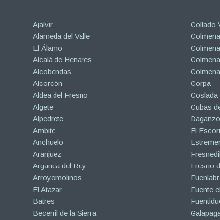
Ajalvir
Collado V
Alameda del Valle
Colmenar
El Álamo
Colmenar
Alcalá de Henares
Colmenar
Alcobendas
Colmena
Alcorcón
Corpa
Aldea del Fresno
Coslada
Algete
Cubas de
Alpedrete
Daganzo 
Ambite
El Escori
Anchuelo
Estreme
Aranjuez
Fresnedil
Arganda del Rey
Fresno d
Arroyomolinos
Fuenlabr
El Atazar
Fuente e
Batres
Fuentidu
Becerril de la Sierra
Galapaga