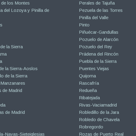
 de los Montes
Perales de Tajuña
la del Lozoya y Pinilla de
Pezuela de las Torres
Pinilla del Valle
s
Pinto
Piñuécar-Gandullas
Pozuelo de Alarcón
de la Sierra
Pozuelo del Rey
ama
Prádena del Rincón
a
Puebla de la Sierra
de la Sierra-Aoslos
Puentes Viejas
o de la Sierra
Quijorna
 Manzanares
Rascafría
 de Madrid
Redueña
Ribatejada
eda
Rivas-Vaciamadrid
s de Madrid
Robledillo de la Jara
Robledo de Chavela
Robregordo
a-Navas-Sieteiglesias
Rozas de Puerto Real