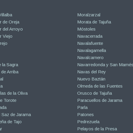
illalba
Moralzarzal
 de Oreja
Morata de Tajuña
 del Arroyo
Móstoles
 Viejo
Navacerrada
rejo
Navalafuente
Navalagamella
Navalcarnero
 la Sagra
Navarredonda y San Mamé
de Arriba
Navas del Rey
al
Nuevo Baztán
ra
Olmeda de las Fuentes
las de la Oliva
Orusco de Tajuña
e Torote
Paracuellos de Jarama
ada
Parla
l Saz de Jarama
Patones
eña de Tajo
Pedrezuela
r
Pelayos de la Presa