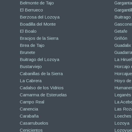
Belmonte de Tajo
Garganta
El Berrueco
Gargantil
Berzosa del Lozoya
Buitrago
Boadilla del Monte
Gascone
El Boalo
Getafe
Braojos de la Sierra
Griñón
Brea de Tajo
Guadalix 
Brunete
Guadarr
Buitrago del Lozoya
La Hiruel
Bustarviejo
Horcajo 
Cabanillas de la Sierra
Horcajuel
La Cabrera
Hoyo de
Cadalso de los Vidrios
Humanes
Camarma de Esteruelas
Leganés
Campo Real
La Aceb
Canencia
Las Roza
Carabaña
Loeches
Casarrubuelos
Lozoya
Cenicientos
Lozoyuel