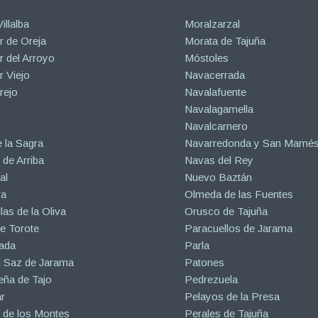
illalba
Moralzarzal
 de Oreja
Morata de Tajuña
 del Arroyo
Móstoles
 Viejo
Navacerrada
rejo
Navalafuente
Navalagamella
Navalcarnero
 la Sagra
Navarredonda y San Mamé
de Arriba
Navas del Rey
al
Nuevo Baztán
ra
Olmeda de las Fuentes
las de la Oliva
Orusco de Tajuña
e Torote
Paracuellos de Jarama
ada
Parla
l Saz de Jarama
Patones
eña de Tajo
Pedrezuela
r
Pelayos de la Presa
 de los Montes
Perales de Tajuña