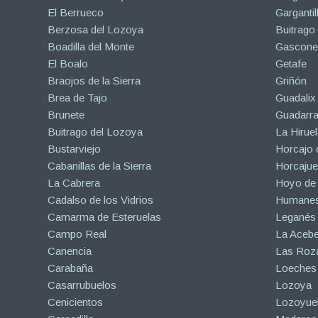
El Berrueco
Gargantil
Berzosa del Lozoya
Buitrago
Boadilla del Monte
Gascone
El Boalo
Getafe
Braojos de la Sierra
Griñón
Brea de Tajo
Guadalix 
Brunete
Guadarr
Buitrago del Lozoya
La Hiruel
Bustarviejo
Horcajo 
Cabanillas de la Sierra
Horcajuel
La Cabrera
Hoyo de
Cadalso de los Vidrios
Humanes
Camarma de Esteruelas
Leganés
Campo Real
La Aceb
Canencia
Las Roza
Carabaña
Loeches
Casarrubuelos
Lozoya
Cenicientos
Lozoyuel