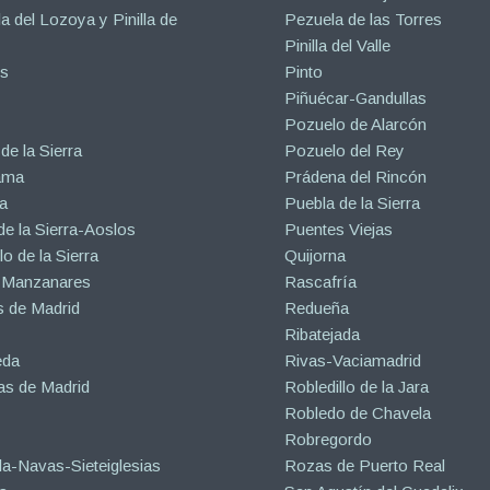
la del Lozoya y Pinilla de
Pezuela de las Torres
Pinilla del Valle
s
Pinto
Piñuécar-Gandullas
Pozuelo de Alarcón
de la Sierra
Pozuelo del Rey
ama
Prádena del Rincón
a
Puebla de la Sierra
de la Sierra-Aoslos
Puentes Viejas
o de la Sierra
Quijorna
 Manzanares
Rascafría
 de Madrid
Redueña
Ribatejada
eda
Rivas-Vaciamadrid
s de Madrid
Robledillo de la Jara
Robledo de Chavela
Robregordo
a-Navas-Sieteiglesias
Rozas de Puerto Real