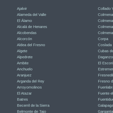
Ajalvir
Collado V
Alameda del Valle
Colmenar
El Álamo
Colmenar
Alcalá de Henares
Colmenar
Alcobendas
Colmena
Alcorcón
Corpa
Aldea del Fresno
Coslada
Algete
Cubas de
Alpedrete
Daganzo 
Ambite
El Escori
Anchuelo
Estreme
Aranjuez
Fresnedil
Arganda del Rey
Fresno d
Arroyomolinos
Fuenlabr
El Atazar
Fuente e
Batres
Fuentidu
Becerril de la Sierra
Galapaga
Belmonte de Tajo
Garganta