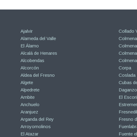
Ajalvir
Collado V
Alameda del Valle
Colmenar
El Álamo
Colmenar
Alcalá de Henares
Colmenar
Alcobendas
Colmena
Alcorcón
Corpa
Aldea del Fresno
Coslada
Algete
Cubas de
Alpedrete
Daganzo 
Ambite
El Escori
Anchuelo
Estreme
Aranjuez
Fresnedil
Arganda del Rey
Fresno d
Arroyomolinos
Fuenlabr
El Atazar
Fuente e