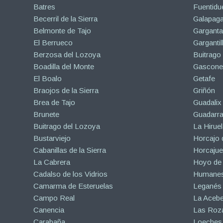
Batres
Fuentidu
Becerril de la Sierra
Galapaga
Belmonte de Tajo
Garganta
El Berrueco
Gargantil
Berzosa del Lozoya
Buitrago
Boadilla del Monte
Gascone
El Boalo
Getafe
Braojos de la Sierra
Griñón
Brea de Tajo
Guadalix 
Brunete
Guadarr
Buitrago del Lozoya
La Hiruel
Bustarviejo
Horcajo 
Cabanillas de la Sierra
Horcajuel
La Cabrera
Hoyo de
Cadalso de los Vidrios
Humanes
Camarma de Esteruelas
Leganés
Campo Real
La Aceb
Canencia
Las Roza
Carabaña
Loeches