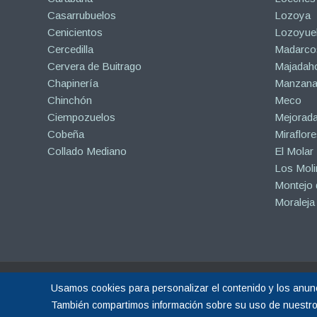
Casarrubuelos
Lozoya
Cenicientos
Lozoyuel
Cercedilla
Madarco
Cervera de Buitrago
Majadah
Chapinería
Manzanar
Chinchón
Meco
Ciempozuelos
Mejorad
Cobeña
Miraflore
Collado Mediano
El Molar
Los Mol
Montejo d
Moraleja
Copyright © 2015-2026 |
Hormigón Impreso Madrid
| Todos los derechos r
Usamos cookies para personalizar el contenido y los anunci
Sitio web gestionado por Calin
Diseño Web y Posicionamiento SEO realiza
También compartimos información sobre su uso de nuestro s