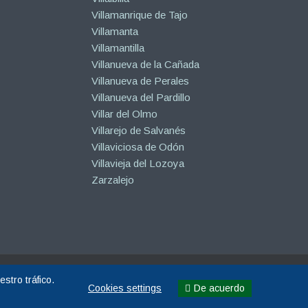
Villamanrique de Tajo
Villamanta
Villamantilla
Villanueva de la Cañada
Villanueva de Perales
Villanueva del Pardillo
Villar del Olmo
Villarejo de Salvanés
Villaviciosa de Odón
Villavieja del Lozoya
Zarzalejo
stro tráfico.
De acuerdo
Cookies settings
Cookies settings