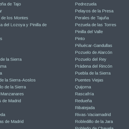
eña de Tajo
Pedrezuela
r
Pelayos de la Presa
 de los Montes
Perales de Tajuña
la del Lozoya y Pinilla de
Pezuela de las Torres
Pinilla del Valle
s
Pinto
Piñuécar-Gandullas
Pozuelo de Alarcón
de la Sierra
Pozuelo del Rey
ama
Prádena del Rincón
a
Puebla de la Sierra
de la Sierra-Aoslos
Puentes Viejas
o de la Sierra
Quijorna
 Manzanares
Rascafría
 de Madrid
Redueña
Ribatejada
eda
Rivas-Vaciamadrid
s de Madrid
Robledillo de la Jara
Robledo de Chavela