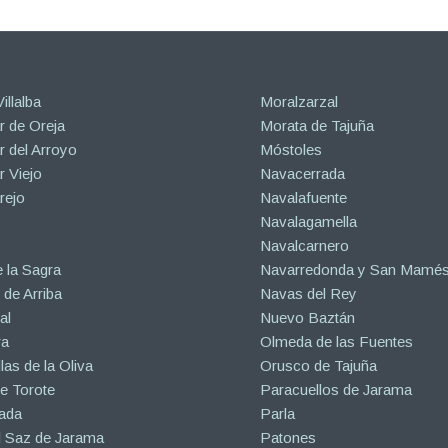
illalba
Moralzarzal
 de Oreja
Morata de Tajuña
 del Arroyo
Móstoles
 Viejo
Navacerrada
rejo
Navalafuente
Navalagamella
Navalcarnero
 la Sagra
Navarredonda y San Mamé
de Arriba
Navas del Rey
al
Nuevo Baztán
ra
Olmeda de las Fuentes
las de la Oliva
Orusco de Tajuña
e Torote
Paracuellos de Jarama
ada
Parla
l Saz de Jarama
Patones