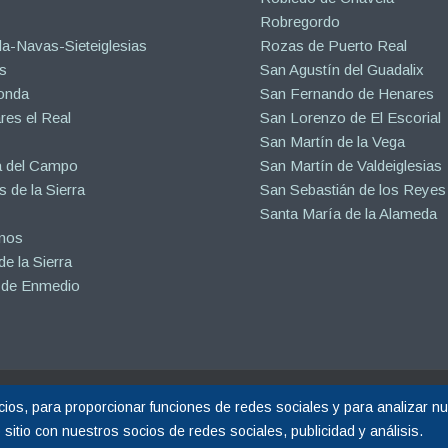
Robregordo
a-Navas-Sieteiglesias
Rozas de Puerto Real
s
San Agustín del Guadalix
onda
San Fernando de Henares
es el Real
San Lorenzo de El Escorial
San Martín de la Vega
a del Campo
San Martín de Valdeiglesias
s de la Sierra
San Sebastián de los Reyes
Santa María de la Alameda
inos
e la Sierra
 de Enmedio
eservados.
os, para proporcionar funciones de redes sociales y para analizar nue
do por Calin
☝ nº1 en Google España
itio con nuestros socios de redes sociales, publicidad y análisis.