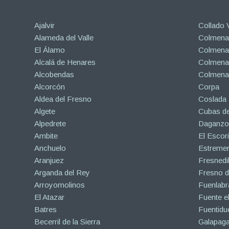
Ajalvir
Collado V
Alameda del Valle
Colmenar
El Álamo
Colmenar
Alcalá de Henares
Colmenar
Alcobendas
Colmena
Alcorcón
Corpa
Aldea del Fresno
Coslada
Algete
Cubas de
Alpedrete
Daganzo 
Ambite
El Escori
Anchuelo
Estreme
Aranjuez
Fresnedil
Arganda del Rey
Fresno d
Arroyomolinos
Fuenlabr
El Atazar
Fuente e
Batres
Fuentidu
Becerril de la Sierra
Galapaga