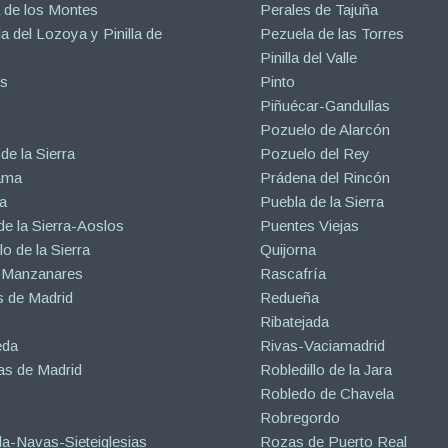
 de los Montes
Perales de Tajuña
la del Lozoya y Pinilla de
Pezuela de las Torres
Pinilla del Valle
s
Pinto
Piñuécar-Gandullas
Pozuelo de Alarcón
de la Sierra
Pozuelo del Rey
ama
Prádena del Rincón
a
Puebla de la Sierra
de la Sierra-Aoslos
Puentes Viejas
o de la Sierra
Quijorna
 Manzanares
Rascafría
 de Madrid
Redueña
Ribatejada
eda
Rivas-Vaciamadrid
s de Madrid
Robledillo de la Jara
Robledo de Chavela
Robregordo
a-Navas-Sieteiglesias
Rozas de Puerto Real