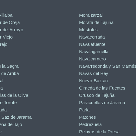
illalba
Moralzarzal
 de Oreja
Morata de Tajuña
 del Arroyo
Móstoles
 Viejo
Navacerrada
rejo
Navalafuente
Navalagamella
Navalcarnero
 la Sagra
Navarredonda y San Mamé
de Arriba
Navas del Rey
al
Nuevo Baztán
ra
Olmeda de las Fuentes
las de la Oliva
Orusco de Tajuña
e Torote
Paracuellos de Jarama
ada
Parla
l Saz de Jarama
Patones
eña de Tajo
Pedrezuela
r
Pelayos de la Presa