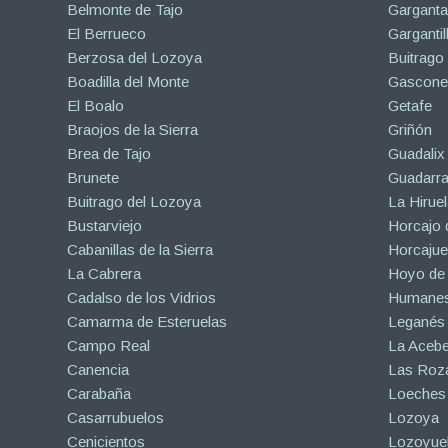
Belmonte de Tajo
Garganta
El Berrueco
Gargantil
Berzosa del Lozoya
Buitrago
Boadilla del Monte
Gascone
El Boalo
Getafe
Braojos de la Sierra
Griñón
Brea de Tajo
Guadalix 
Brunete
Guadarr
Buitrago del Lozoya
La Hiruel
Bustarviejo
Horcajo 
Cabanillas de la Sierra
Horcajuel
La Cabrera
Hoyo de
Cadalso de los Vidrios
Humanes
Camarma de Esteruelas
Leganés
Campo Real
La Aceb
Canencia
Las Roza
Carabaña
Loeches
Casarrubuelos
Lozoya
Cenicientos
Lozoyuel