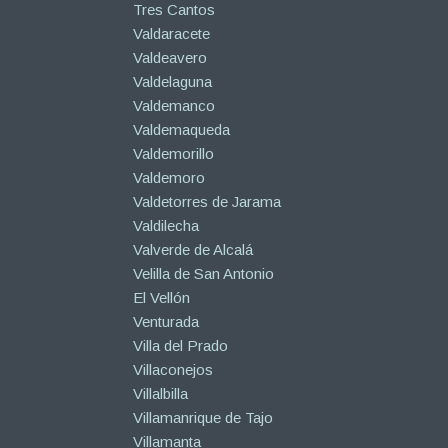
Tres Cantos
Valdaracete
Valdeavero
Valdelaguna
Valdemanco
Valdemaqueda
Valdemorillo
Valdemoro
Valdetorres de Jarama
Valdilecha
Valverde de Alcalá
Velilla de San Antonio
El Vellón
Venturada
Villa del Prado
Villaconejos
Villalbilla
Villamanrique de Tajo
Villamanta