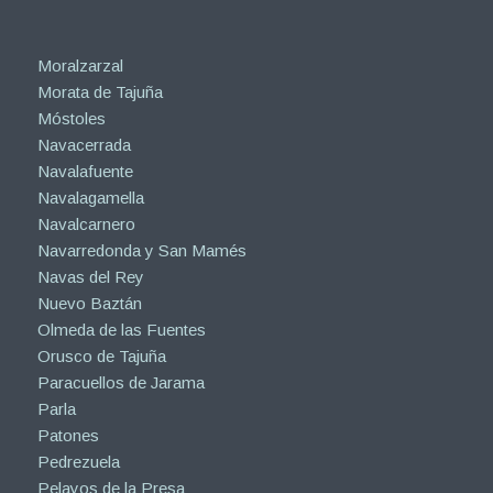
Moralzarzal
Morata de Tajuña
Móstoles
Navacerrada
Navalafuente
Navalagamella
Navalcarnero
Navarredonda y San Mamés
Navas del Rey
Nuevo Baztán
Olmeda de las Fuentes
Orusco de Tajuña
Paracuellos de Jarama
Parla
Patones
Pedrezuela
Pelayos de la Presa