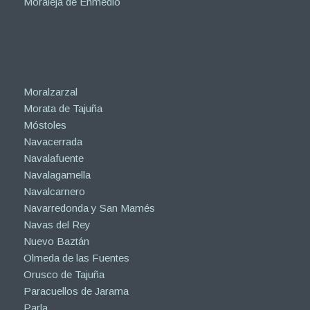
Moraleja de Enmedio
Moralzarzal
Morata de Tajuña
Móstoles
Navacerrada
Navalafuente
Navalagamella
Navalcarnero
Navarredonda y San Mamés
Navas del Rey
Nuevo Baztán
Olmeda de las Fuentes
Orusco de Tajuña
Paracuellos de Jarama
Parla