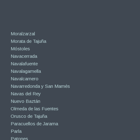
Moralzarzal
Morata de Tajuña
Móstoles
Navacerrada
Navalafuente
Navalagamella
Navalcarnero
Navarredonda y San Mamés
Navas del Rey
Nuevo Baztán
Olmeda de las Fuentes
Orusco de Tajuña
Paracuellos de Jarama
Parla
Patones