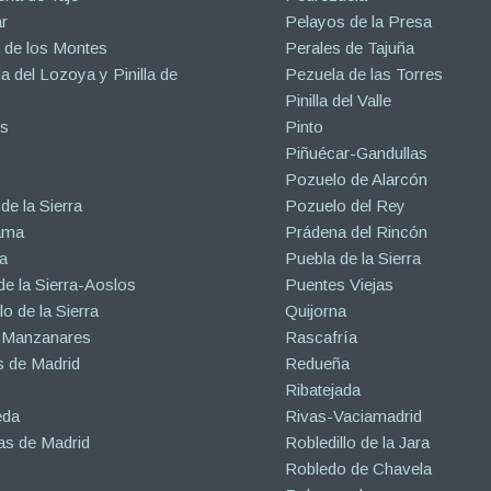
r
Pelayos de la Presa
 de los Montes
Perales de Tajuña
la del Lozoya y Pinilla de
Pezuela de las Torres
Pinilla del Valle
s
Pinto
Piñuécar-Gandullas
Pozuelo de Alarcón
de la Sierra
Pozuelo del Rey
ama
Prádena del Rincón
a
Puebla de la Sierra
de la Sierra-Aoslos
Puentes Viejas
o de la Sierra
Quijorna
 Manzanares
Rascafría
 de Madrid
Redueña
Ribatejada
eda
Rivas-Vaciamadrid
s de Madrid
Robledillo de la Jara
Robledo de Chavela