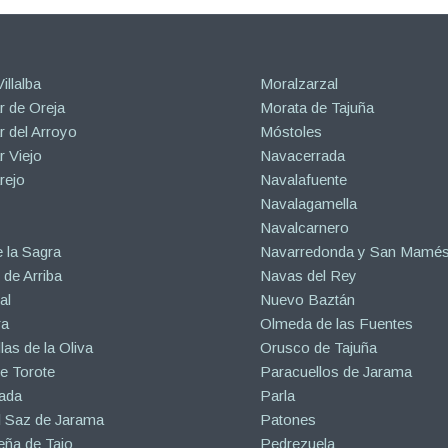
illalba
Moralzarzal
 de Oreja
Morata de Tajuña
 del Arroyo
Móstoles
 Viejo
Navacerrada
rejo
Navalafuente
Navalagamella
Navalcarnero
 la Sagra
Navarredonda y San Mamé
de Arriba
Navas del Rey
al
Nuevo Baztán
ra
Olmeda de las Fuentes
las de la Oliva
Orusco de Tajuña
e Torote
Paracuellos de Jarama
ada
Parla
l Saz de Jarama
Patones
eña de Tajo
Pedrezuela