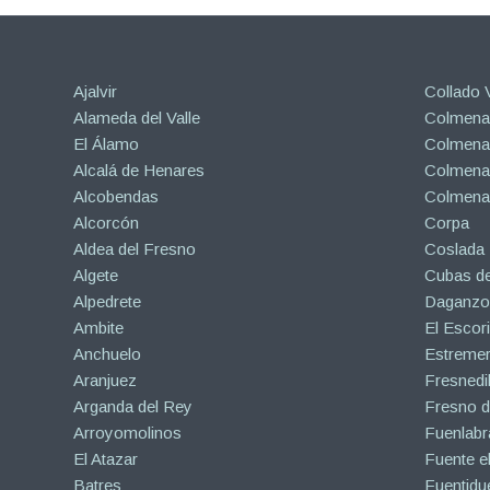
Ajalvir
Collado V
Alameda del Valle
Colmenar
El Álamo
Colmenar
Alcalá de Henares
Colmenar
Alcobendas
Colmena
Alcorcón
Corpa
Aldea del Fresno
Coslada
Algete
Cubas de
Alpedrete
Daganzo 
Ambite
El Escori
Anchuelo
Estreme
Aranjuez
Fresnedil
Arganda del Rey
Fresno d
Arroyomolinos
Fuenlabr
El Atazar
Fuente e
Batres
Fuentidu