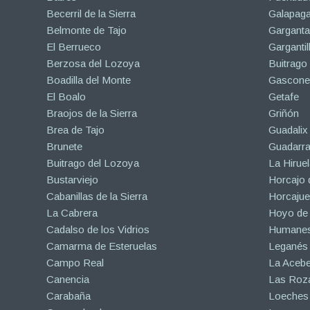
Becerril de la Sierra
Galapaga
Belmonte de Tajo
Garganta
El Berrueco
Gargantil
Berzosa del Lozoya
Buitrago
Boadilla del Monte
Gascone
El Boalo
Getafe
Braojos de la Sierra
Griñón
Brea de Tajo
Guadalix 
Brunete
Guadarr
Buitrago del Lozoya
La Hiruel
Bustarviejo
Horcajo 
Cabanillas de la Sierra
Horcajuel
La Cabrera
Hoyo de
Cadalso de los Vidrios
Humanes
Camarma de Esteruelas
Leganés
Campo Real
La Aceb
Canencia
Las Roza
Carabaña
Loeches