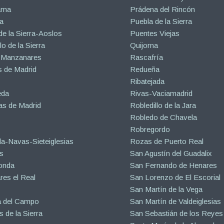
ama
Prádena del Rincón
a
Puebla de la Sierra
de la Sierra-Aoslos
Puentes Viejas
o de la Sierra
Quijorna
 Manzanares
Rascafría
 de Madrid
Redueña
Ribatejada
eda
Rivas-Vaciamadrid
s de Madrid
Robledillo de la Jara
Robledo de Chavela
Robregordo
a-Navas-Sieteiglesias
Rozas de Puerto Real
s
San Agustín del Guadalix
onda
San Fernando de Henares
es el Real
San Lorenzo de El Escorial
San Martín de la Vega
a del Campo
San Martín de Valdeiglesias
s de la Sierra
San Sebastián de los Reyes