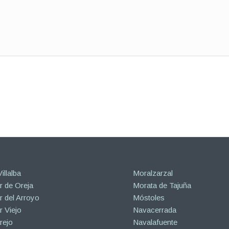
illalba
Moralzarzal
 de Oreja
Morata de Tajuña
 del Arroyo
Móstoles
 Viejo
Navacerrada
rejo
Navalafuente