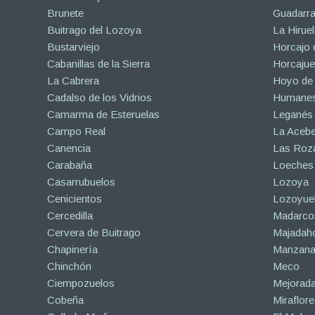
Brunete
Guadarr
Buitrago del Lozoya
La Hiruel
Bustarviejo
Horcajo 
Cabanillas de la Sierra
Horcajuel
La Cabrera
Hoyo de
Cadalso de los Vidrios
Humanes
Camarma de Esteruelas
Leganés
Campo Real
La Aceb
Canencia
Las Roza
Carabaña
Loeches
Casarrubuelos
Lozoya
Cenicientos
Lozoyuel
Cercedilla
Madarco
Cervera de Buitrago
Majadah
Chapinería
Manzanar
Chinchón
Meco
Ciempozuelos
Mejorad
Cobeña
Miraflore