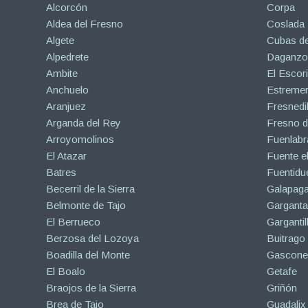
Alcorcón
Corpa
Aldea del Fresno
Coslada
Algete
Cubas de
Alpedrete
Daganzo 
Ambite
El Escori
Anchuelo
Estreme
Aranjuez
Fresnedil
Arganda del Rey
Fresno d
Arroyomolinos
Fuenlabr
El Atazar
Fuente e
Batres
Fuentidu
Becerril de la Sierra
Galapaga
Belmonte de Tajo
Garganta
El Berrueco
Gargantil
Berzosa del Lozoya
Buitrago
Boadilla del Monte
Gascone
El Boalo
Getafe
Braojos de la Sierra
Griñón
Brea de Tajo
Guadalix 