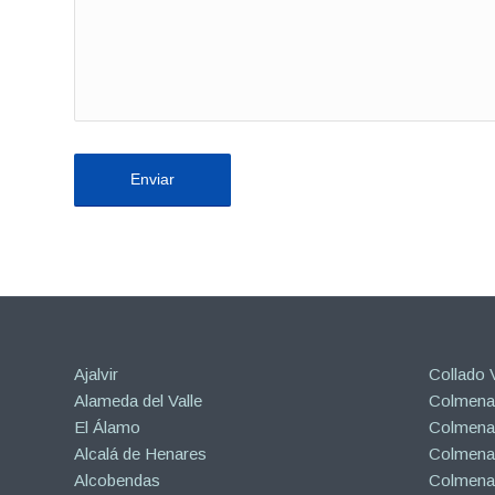
Ajalvir
Collado V
Alameda del Valle
Colmenar
El Álamo
Colmenar
Alcalá de Henares
Colmenar
Alcobendas
Colmena