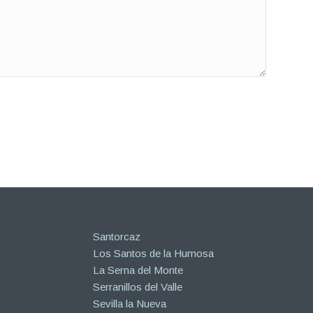
Santorcaz
Los Santos de la Humosa
La Serna del Monte
Serranillos del Valle
Sevilla la Nueva