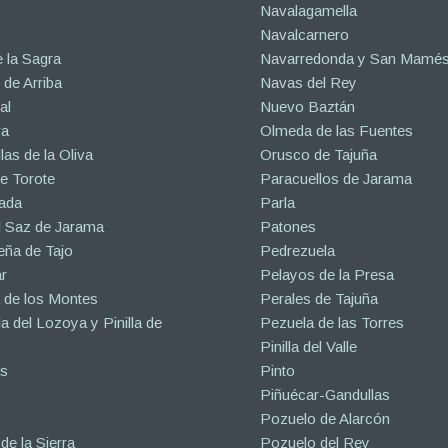
Navalagamella
Navalcarnero
 la Sagra
Navarredonda y San Mamé
de Arriba
Navas del Rey
al
Nuevo Baztán
ra
Olmeda de las Fuentes
las de la Oliva
Orusco de Tajuña
e Torote
Paracuellos de Jarama
ada
Parla
l Saz de Jarama
Patones
eña de Tajo
Pedrezuela
r
Pelayos de la Presa
 de los Montes
Perales de Tajuña
la del Lozoya y Pinilla de
Pezuela de las Torres
Pinilla del Valle
s
Pinto
Piñuécar-Gandullas
Pozuelo de Alarcón
de la Sierra
Pozuelo del Rey