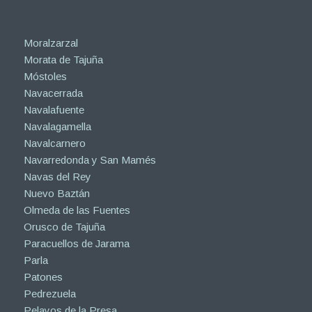
Moralzarzal
Morata de Tajuña
Móstoles
Navacerrada
Navalafuente
Navalagamella
Navalcarnero
Navarredonda y San Mamés
Navas del Rey
Nuevo Baztán
Olmeda de las Fuentes
Orusco de Tajuña
Paracuellos de Jarama
Parla
Patones
Pedrezuela
Pelayos de la Presa