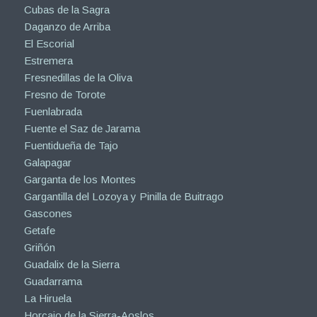
Cubas de la Sagra
Daganzo de Arriba
El Escorial
Estremera
Fresnedillas de la Oliva
Fresno de Torote
Fuenlabrada
Fuente el Saz de Jarama
Fuentidueña de Tajo
Galapagar
Garganta de los Montes
Gargantilla del Lozoya y Pinilla de Buitrago
Gascones
Getafe
Griñón
Guadalix de la Sierra
Guadarrama
La Hiruela
Horcajo de la Sierra-Aoslos