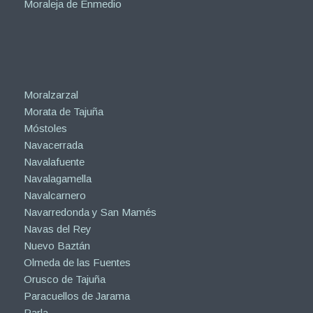
Moraleja de Enmedio
Moralzarzal
Morata de Tajuña
Móstoles
Navacerrada
Navalafuente
Navalagamella
Navalcarnero
Navarredonda y San Mamés
Navas del Rey
Nuevo Baztán
Olmeda de las Fuentes
Orusco de Tajuña
Paracuellos de Jarama
Parla