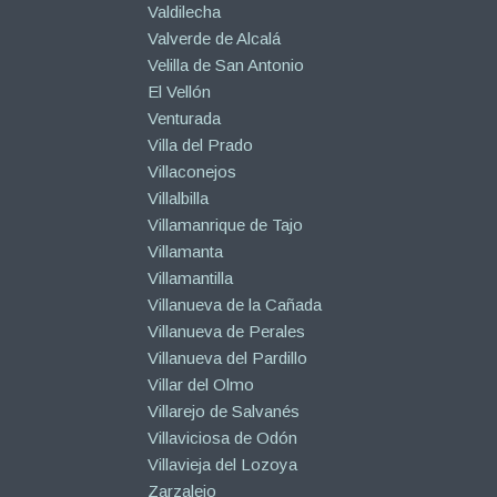
Valdilecha
Valverde de Alcalá
Velilla de San Antonio
El Vellón
Venturada
Villa del Prado
Villaconejos
Villalbilla
Villamanrique de Tajo
Villamanta
Villamantilla
Villanueva de la Cañada
Villanueva de Perales
Villanueva del Pardillo
Villar del Olmo
Villarejo de Salvanés
Villaviciosa de Odón
Villavieja del Lozoya
Zarzalejo