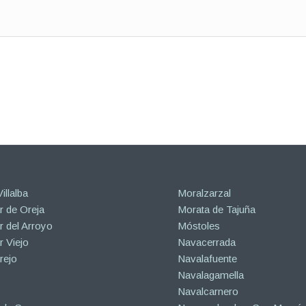
illalba
Moralzarzal
 de Oreja
Morata de Tajuña
 del Arroyo
Móstoles
 Viejo
Navacerrada
rejo
Navalafuente
Navalagamella
Navalcarnero