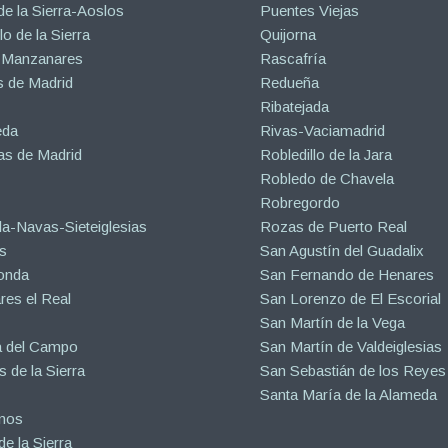
de la Sierra-Aoslos
Puentes Viejas
o de la Sierra
Quijorna
 Manzanares
Rascafría
 de Madrid
Redueña
Ribatejada
eda
Rivas-Vaciamadrid
s de Madrid
Robledillo de la Jara
Robledo de Chavela
Robregordo
a-Navas-Sieteiglesias
Rozas de Puerto Real
s
San Agustín del Guadalix
onda
San Fernando de Henares
es el Real
San Lorenzo de El Escorial
San Martín de la Vega
a del Campo
San Martín de Valdeiglesias
s de la Sierra
San Sebastián de los Reyes
Santa María de la Alameda
inos
e la Sierra