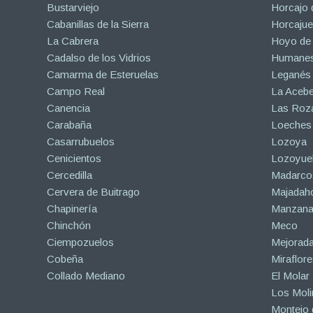
Bustarviejo
Horcajo 
Cabanillas de la Sierra
Horcajuel
La Cabrera
Hoyo de
Cadalso de los Vidrios
Humanes
Camarma de Esteruelas
Leganés
Campo Real
La Aceb
Canencia
Las Roza
Carabaña
Loeches
Casarrubuelos
Lozoya
Cenicientos
Lozoyuel
Cercedilla
Madarco
Cervera de Buitrago
Majadah
Chapinería
Manzanar
Chinchón
Meco
Ciempozuelos
Mejorad
Cobeña
Miraflore
Collado Mediano
El Molar
Los Mol
Montejo d