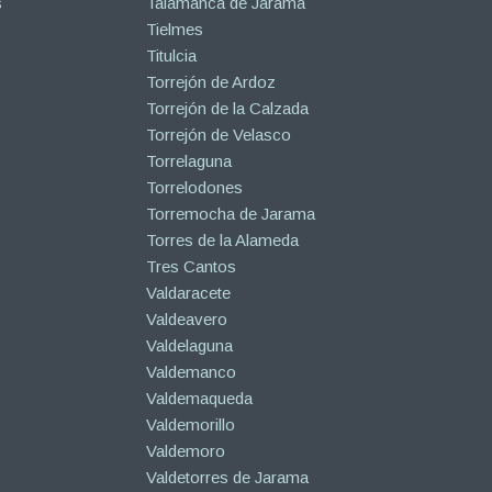
s
Talamanca de Jarama
Tielmes
Titulcia
Torrejón de Ardoz
Torrejón de la Calzada
Torrejón de Velasco
Torrelaguna
Torrelodones
Torremocha de Jarama
Torres de la Alameda
Tres Cantos
Valdaracete
Valdeavero
Valdelaguna
Valdemanco
Valdemaqueda
Valdemorillo
Valdemoro
Valdetorres de Jarama