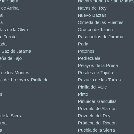
 la Sagra
Navarredonda y San Mamé
de Arriba
Navas del Rey
al
Nuevo Baztán
ra
Olmeda de las Fuentes
las de la Oliva
Orusco de Tajuña
e Torote
Paracuellos de Jarama
ada
Parla
l Saz de Jarama
Patones
eña de Tajo
Pedrezuela
r
Pelayos de la Presa
 de los Montes
Perales de Tajuña
la del Lozoya y Pinilla de
Pezuela de las Torres
Pinilla del Valle
s
Pinto
Piñuécar-Gandullas
Pozuelo de Alarcón
de la Sierra
Pozuelo del Rey
ama
Prádena del Rincón
a
Puebla de la Sierra