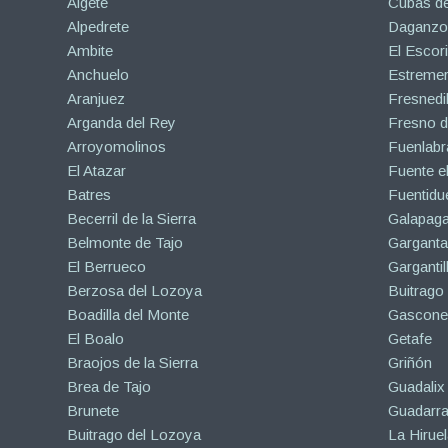
Algete
Cubas de
Alpedrete
Daganzo 
Ambite
El Escori
Anchuelo
Estreme
Aranjuez
Fresnedil
Arganda del Rey
Fresno d
Arroyomolinos
Fuenlabr
El Atazar
Fuente e
Batres
Fuentidu
Becerril de la Sierra
Galapaga
Belmonte de Tajo
Garganta
El Berrueco
Gargantil
Berzosa del Lozoya
Buitrago
Boadilla del Monte
Gascone
El Boalo
Getafe
Braojos de la Sierra
Griñón
Brea de Tajo
Guadalix 
Brunete
Guadarr
Buitrago del Lozoya
La Hiruel