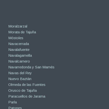
Moralzarzal
Morata de Tajuña
Móstoles
Navacerrada
Navalafuente
Navalagamella
Navalcarnero
Navarredonda y San Mamés
Navas del Rey
Nuevo Baztán
Olmeda de las Fuentes
Orusco de Tajuña
Paracuellos de Jarama
Parla
Patones