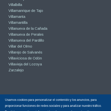
Villalbilla
Villamanrique de Tajo
Villamanta
Villamantilla
Villanueva de la Cañada
Villanueva de Perales
Villanueva del Pardillo
Villar del Olmo
Villarejo de Salvanés
Villaviciosa de Odón
Villavieja del Lozoya
Zarzalejo
Usamos cookies para personalizar el contenido y los anuncios, para
Copyright © 2015-2026 |
Hormigón Impreso Madrid
| Todos los derechos
proporcionar funciones de redes sociales y para analizar nuestro tráfico.
reservados.