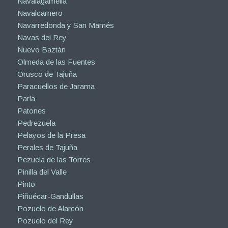
Navalagamella
Navalcarnero
Navarredonda y San Mamés
Navas del Rey
Nuevo Baztán
Olmeda de las Fuentes
Orusco de Tajuña
Paracuellos de Jarama
Parla
Patones
Pedrezuela
Pelayos de la Presa
Perales de Tajuña
Pezuela de las Torres
Pinilla del Valle
Pinto
Piñuécar-Gandullas
Pozuelo de Alarcón
Pozuelo del Rey