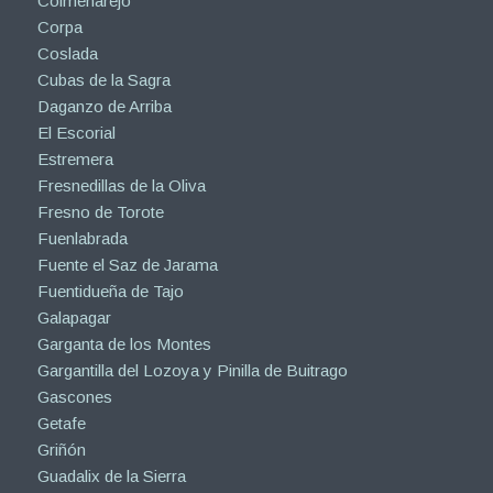
Colmenarejo
Corpa
Coslada
Cubas de la Sagra
Daganzo de Arriba
El Escorial
Estremera
Fresnedillas de la Oliva
Fresno de Torote
Fuenlabrada
Fuente el Saz de Jarama
Fuentidueña de Tajo
Galapagar
Garganta de los Montes
Gargantilla del Lozoya y Pinilla de Buitrago
Gascones
Getafe
Griñón
Guadalix de la Sierra