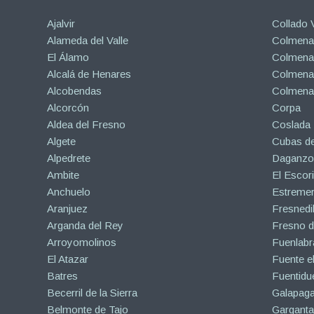
Ajalvir
Collado V
Alameda del Valle
Colmenar
El Álamo
Colmenar
Alcalá de Henares
Colmenar
Alcobendas
Colmena
Alcorcón
Corpa
Aldea del Fresno
Coslada
Algete
Cubas de
Alpedrete
Daganzo 
Ambite
El Escori
Anchuelo
Estreme
Aranjuez
Fresnedil
Arganda del Rey
Fresno d
Arroyomolinos
Fuenlabr
El Atazar
Fuente e
Batres
Fuentidu
Becerril de la Sierra
Galapaga
Belmonte de Tajo
Garganta