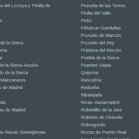
la del Lozoya y Pinilla de
Pezuela de las Torres
Pinilla del Valle
s
Pinto
Piñuécar-Gandullas
Pozuelo de Alarcón
de la Sierra
Pozuelo del Rey
ama
Prádena del Rincón
a
Puebla de la Sierra
de la Sierra-Aoslos
Puentes Viejas
o de la Sierra
Quijorna
 Manzanares
Rascafría
 de Madrid
Redueña
Ribatejada
eda
Rivas-Vaciamadrid
s de Madrid
Robledillo de la Jara
Robledo de Chavela
Robregordo
a-Navas-Sieteiglesias
Rozas de Puerto Real