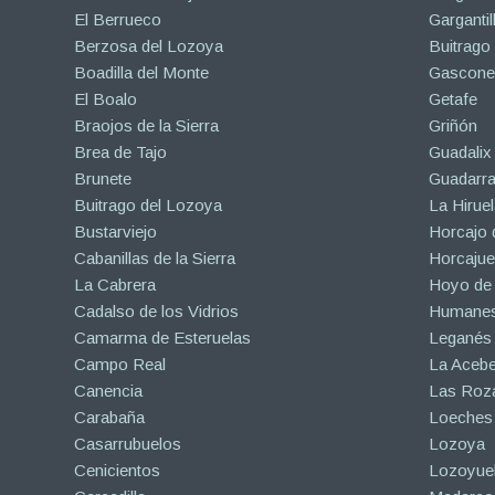
El Berrueco
Gargantil
Berzosa del Lozoya
Buitrago
Boadilla del Monte
Gascone
El Boalo
Getafe
Braojos de la Sierra
Griñón
Brea de Tajo
Guadalix 
Brunete
Guadarr
Buitrago del Lozoya
La Hiruel
Bustarviejo
Horcajo 
Cabanillas de la Sierra
Horcajuel
La Cabrera
Hoyo de
Cadalso de los Vidrios
Humanes
Camarma de Esteruelas
Leganés
Campo Real
La Aceb
Canencia
Las Roza
Carabaña
Loeches
Casarrubuelos
Lozoya
Cenicientos
Lozoyuel