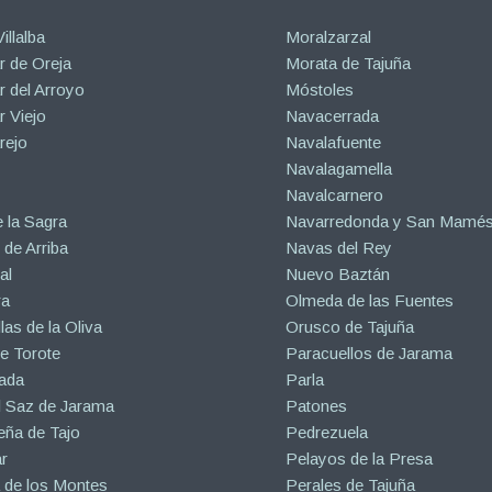
illalba
Moralzarzal
 de Oreja
Morata de Tajuña
 del Arroyo
Móstoles
 Viejo
Navacerrada
rejo
Navalafuente
Navalagamella
Navalcarnero
 la Sagra
Navarredonda y San Mamé
de Arriba
Navas del Rey
al
Nuevo Baztán
ra
Olmeda de las Fuentes
las de la Oliva
Orusco de Tajuña
e Torote
Paracuellos de Jarama
ada
Parla
l Saz de Jarama
Patones
eña de Tajo
Pedrezuela
r
Pelayos de la Presa
 de los Montes
Perales de Tajuña