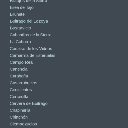
Braojos de la Sierra
Brea de Tajo
Brunete
Buitrago del Lozoya
Bustarviejo
Cabanillas de la Sierra
La Cabrera
Cadalso de los Vidrios
Camarma de Esteruelas
Campo Real
Canencia
Carabaña
Casarrubuelos
Cenicientos
Cercedilla
Cervera de Buitrago
Chapinería
Chinchón
Ciempozuelos