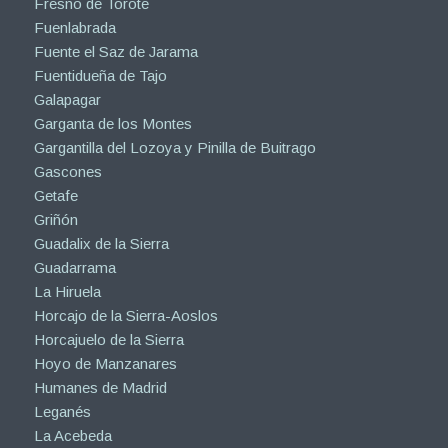
Fresno de Torote
Fuenlabrada
Fuente el Saz de Jarama
Fuentidueña de Tajo
Galapagar
Garganta de los Montes
Gargantilla del Lozoya y Pinilla de Buitrago
Gascones
Getafe
Griñón
Guadalix de la Sierra
Guadarrama
La Hiruela
Horcajo de la Sierra-Aoslos
Horcajuelo de la Sierra
Hoyo de Manzanares
Humanes de Madrid
Leganés
La Acebeda