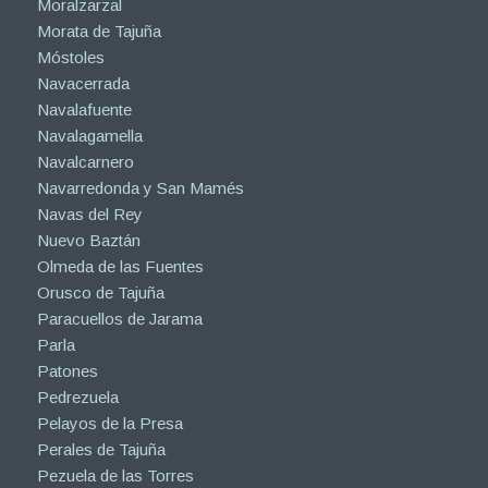
Moralzarzal
Morata de Tajuña
Móstoles
Navacerrada
Navalafuente
Navalagamella
Navalcarnero
Navarredonda y San Mamés
Navas del Rey
Nuevo Baztán
Olmeda de las Fuentes
Orusco de Tajuña
Paracuellos de Jarama
Parla
Patones
Pedrezuela
Pelayos de la Presa
Perales de Tajuña
Pezuela de las Torres