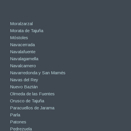
Moralzarzal
Morata de Tajuña
Móstoles
Navacerrada
Navalafuente
Navalagamella
Navalcarnero
Navarredonda y San Mamés
Navas del Rey
Nuevo Baztán
Olmeda de las Fuentes
Orusco de Tajuña
Paracuellos de Jarama
Parla
Patones
Pedrezuela