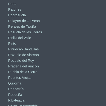
Parla
Patones
Pedrezuela
Pelayos de la Presa
Perales de Tajuña
Pezuela de las Torres
Pinilla del Valle
Pinto
Piñuécar-Gandullas
Pozuelo de Alarcón
Pozuelo del Rey
Prádena del Rincón
Puebla de la Sierra
Puentes Viejas
Quijorna
Rascafría
Redueña
Ribatejada
Rivas-Vaciamadrid