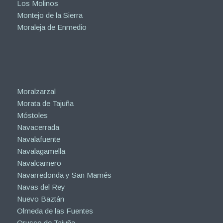
Los Molinos
Montejo de la Sierra
Moraleja de Enmedio
Moralzarzal
Morata de Tajuña
Móstoles
Navacerrada
Navalafuente
Navalagamella
Navalcarnero
Navarredonda y San Mamés
Navas del Rey
Nuevo Baztán
Olmeda de las Fuentes
Orusco de Tajuña