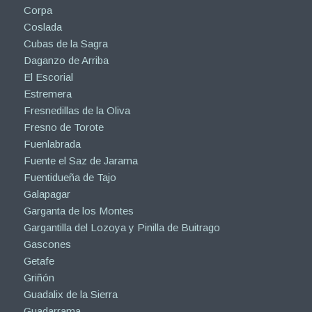
Corpa
Coslada
Cubas de la Sagra
Daganzo de Arriba
El Escorial
Estremera
Fresnedillas de la Oliva
Fresno de Torote
Fuenlabrada
Fuente el Saz de Jarama
Fuentidueña de Tajo
Galapagar
Garganta de los Montes
Gargantilla del Lozoya y Pinilla de Buitrago
Gascones
Getafe
Griñón
Guadalix de la Sierra
Guadarrama