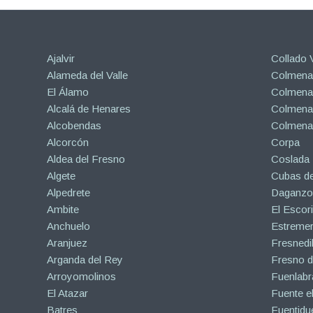
Ajalvir
Collado V
Alameda del Valle
Colmenar
El Álamo
Colmenar
Alcalá de Henares
Colmenar
Alcobendas
Colmena
Alcorcón
Corpa
Aldea del Fresno
Coslada
Algete
Cubas de
Alpedrete
Daganzo 
Ambite
El Escori
Anchuelo
Estreme
Aranjuez
Fresnedil
Arganda del Rey
Fresno d
Arroyomolinos
Fuenlabr
El Atazar
Fuente e
Batres
Fuentidu