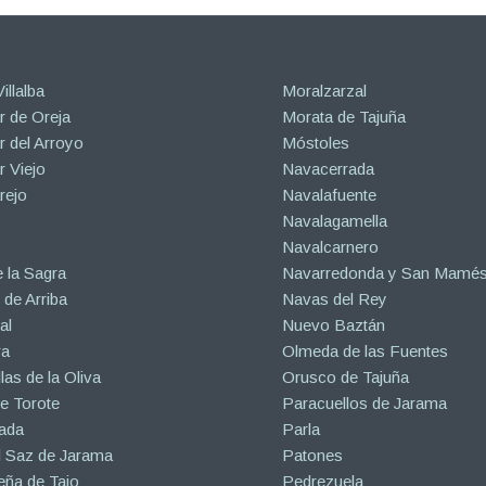
illalba
Moralzarzal
 de Oreja
Morata de Tajuña
 del Arroyo
Móstoles
 Viejo
Navacerrada
rejo
Navalafuente
Navalagamella
Navalcarnero
 la Sagra
Navarredonda y San Mamé
de Arriba
Navas del Rey
al
Nuevo Baztán
ra
Olmeda de las Fuentes
las de la Oliva
Orusco de Tajuña
e Torote
Paracuellos de Jarama
ada
Parla
l Saz de Jarama
Patones
eña de Tajo
Pedrezuela