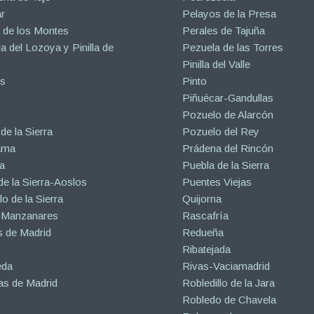
r
Pelayos de la Presa
 de los Montes
Perales de Tajuña
la del Lozoya y Pinilla de
Pezuela de las Torres
Pinilla del Valle
s
Pinto
Piñuécar-Gandullas
Pozuelo de Alarcón
de la Sierra
Pozuelo del Rey
ama
Prádena del Rincón
a
Puebla de la Sierra
de la Sierra-Aoslos
Puentes Viejas
o de la Sierra
Quijorna
 Manzanares
Rascafría
 de Madrid
Redueña
Ribatejada
eda
Rivas-Vaciamadrid
s de Madrid
Robledillo de la Jara
Robledo de Chavela