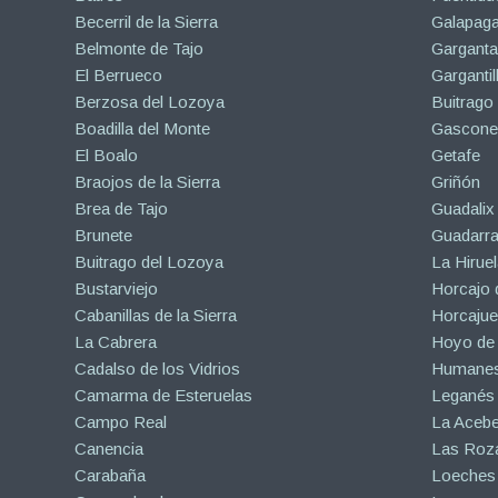
Becerril de la Sierra
Galapaga
Belmonte de Tajo
Garganta
El Berrueco
Gargantil
Berzosa del Lozoya
Buitrago
Boadilla del Monte
Gascone
El Boalo
Getafe
Braojos de la Sierra
Griñón
Brea de Tajo
Guadalix 
Brunete
Guadarr
Buitrago del Lozoya
La Hiruel
Bustarviejo
Horcajo 
Cabanillas de la Sierra
Horcajuel
La Cabrera
Hoyo de
Cadalso de los Vidrios
Humanes
Camarma de Esteruelas
Leganés
Campo Real
La Aceb
Canencia
Las Roza
Carabaña
Loeches