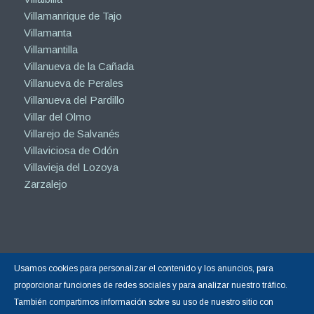
Villamanrique de Tajo
Villamanta
Villamantilla
Villanueva de la Cañada
Villanueva de Perales
Villanueva del Pardillo
Villar del Olmo
Villarejo de Salvanés
Villaviciosa de Odón
Villavieja del Lozoya
Zarzalejo
Usamos cookies para personalizar el contenido y los anuncios, para
Copyright © 2015-2026 |
Hormigón Impreso Madrid
| Todos los derechos
proporcionar funciones de redes sociales y para analizar nuestro tráfico.
reservados.
También compartimos información sobre su uso de nuestro sitio con
Sitio web gestionado por Calin
Diseño Web y Posicionamiento SEO