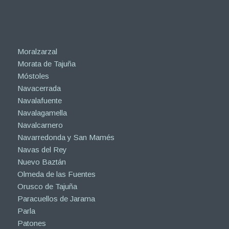
Moralzarzal
Morata de Tajuña
Móstoles
Navacerrada
Navalafuente
Navalagamella
Navalcarnero
Navarredonda y San Mamés
Navas del Rey
Nuevo Baztán
Olmeda de las Fuentes
Orusco de Tajuña
Paracuellos de Jarama
Parla
Patones