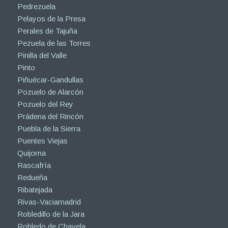
Pedrezuela
Pelayos de la Presa
Perales de Tajuña
Pezuela de las Torres
Pinilla del Valle
Pinto
Piñuécar-Gandullas
Pozuelo de Alarcón
Pozuelo del Rey
Prádena del Rincón
Puebla de la Sierra
Puentes Viejas
Quijorna
Rascafría
Redueña
Ribatejada
Rivas-Vaciamadrid
Robledillo de la Jara
Robledo de Chavela