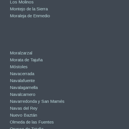
Los Molinos
Montejo de la Sierra
Moraleja de Enmedio
Moralzarzal
Morata de Tajuña
Móstoles
Navacerrada
Navalafuente
Navalagamella
Navalcarnero
Navarredonda y San Mamés
Navas del Rey
Nuevo Baztán
Olmeda de las Fuentes
Orusco de Tajuña