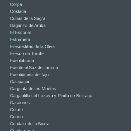
Corpa
Coslada
Cubas de la Sagra
Daganzo de Arriba
El Escorial
Estremera
Fresnedillas de la Oliva
Fresno de Torote
Fuenlabrada
Fuente el Saz de Jarama
Fuentidueña de Tajo
Galapagar
Garganta de los Montes
Gargantilla del Lozoya y Pinilla de Buitrago
Gascones
Getafe
Griñón
Guadalix de la Sierra
Guadarrama