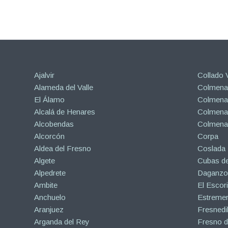
Ajalvir
Collado V
Alameda del Valle
Colmenar
El Álamo
Colmenar
Alcalá de Henares
Colmenar
Alcobendas
Colmena
Alcorcón
Corpa
Aldea del Fresno
Coslada
Algete
Cubas de
Alpedrete
Daganzo 
Ambite
El Escori
Anchuelo
Estreme
Aranjuez
Fresnedil
Arganda del Rey
Fresno d