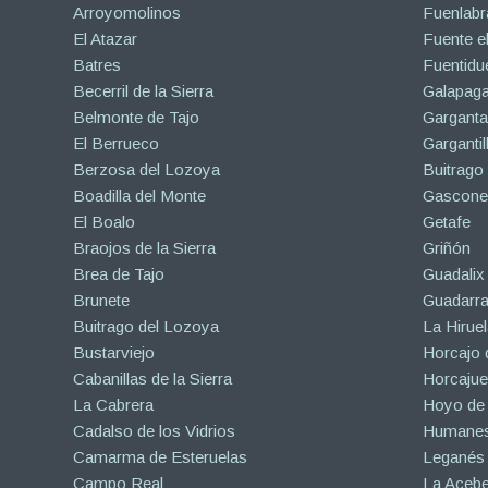
Arroyomolinos
Fuenlabr
El Atazar
Fuente e
Batres
Fuentidu
Becerril de la Sierra
Galapaga
Belmonte de Tajo
Garganta
El Berrueco
Gargantil
Berzosa del Lozoya
Buitrago
Boadilla del Monte
Gascone
El Boalo
Getafe
Braojos de la Sierra
Griñón
Brea de Tajo
Guadalix 
Brunete
Guadarr
Buitrago del Lozoya
La Hiruel
Bustarviejo
Horcajo 
Cabanillas de la Sierra
Horcajuel
La Cabrera
Hoyo de
Cadalso de los Vidrios
Humanes
Camarma de Esteruelas
Leganés
Campo Real
La Aceb