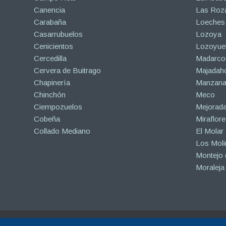
Canencia
Las Roza
Carabaña
Loeches
Casarrubuelos
Lozoya
Cenicientos
Lozoyuel
Cercedilla
Madarco
Cervera de Buitrago
Majadah
Chapinería
Manzanar
Chinchón
Meco
Ciempozuelos
Mejorad
Cobeña
Miraflore
Collado Mediano
El Molar
Los Mol
Montejo d
Moraleja
Copyright © 2015-2026 |
Hormigón Impreso Madrid
| Todos los derechos r