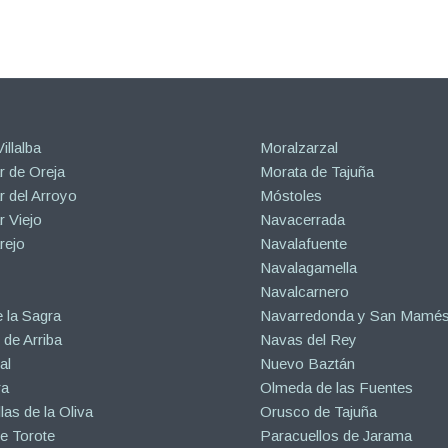
illalba
Moralzarzal
 de Oreja
Morata de Tajuña
 del Arroyo
Móstoles
 Viejo
Navacerrada
rejo
Navalafuente
Navalagamella
Navalcarnero
 la Sagra
Navarredonda y San Mamé
de Arriba
Navas del Rey
al
Nuevo Baztán
ra
Olmeda de las Fuentes
las de la Oliva
Orusco de Tajuña
e Torote
Paracuellos de Jarama