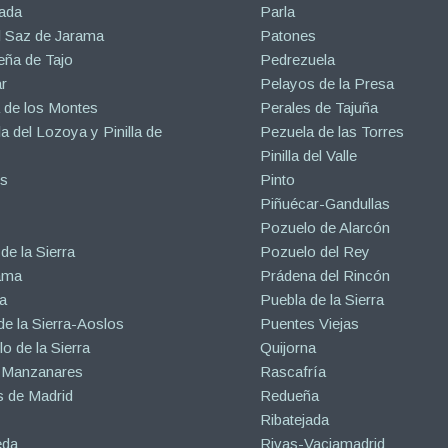
ada
Parla
l Saz de Jarama
Patones
eña de Tajo
Pedrezuela
r
Pelayos de la Presa
 de los Montes
Perales de Tajuña
la del Lozoya y Pinilla de
Pezuela de las Torres
Pinilla del Valle
s
Pinto
Piñuécar-Gandullas
Pozuelo de Alarcón
de la Sierra
Pozuelo del Rey
ama
Prádena del Rincón
a
Puebla de la Sierra
de la Sierra-Aoslos
Puentes Viejas
o de la Sierra
Quijorna
 Manzanares
Rascafría
 de Madrid
Redueña
Ribatejada
eda
Rivas-Vaciamadrid