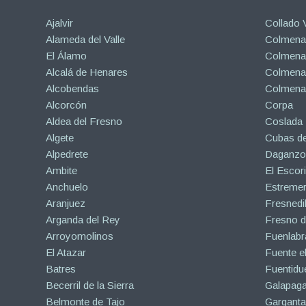
Ajalvir
Collado V
Alameda del Valle
Colmenar
El Álamo
Colmenar
Alcalá de Henares
Colmenar
Alcobendas
Colmena
Alcorcón
Corpa
Aldea del Fresno
Coslada
Algete
Cubas de
Alpedrete
Daganzo 
Ambite
El Escori
Anchuelo
Estreme
Aranjuez
Fresnedil
Arganda del Rey
Fresno d
Arroyomolinos
Fuenlabr
El Atazar
Fuente e
Batres
Fuentidu
Becerril de la Sierra
Galapaga
Belmonte de Tajo
Garganta