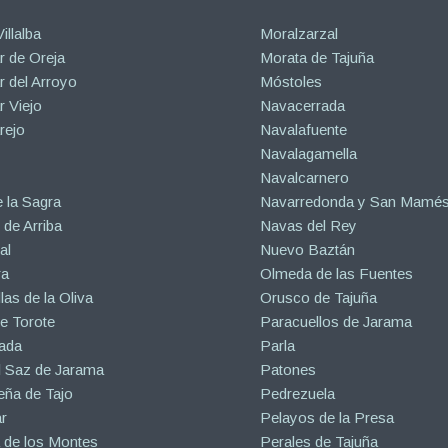
illalba
Moralzarzal
 de Oreja
Morata de Tajuña
 del Arroyo
Móstoles
 Viejo
Navacerrada
rejo
Navalafuente
Navalagamella
Navalcarnero
 la Sagra
Navarredonda y San Mamé
de Arriba
Navas del Rey
al
Nuevo Baztán
ra
Olmeda de las Fuentes
las de la Oliva
Orusco de Tajuña
e Torote
Paracuellos de Jarama
ada
Parla
l Saz de Jarama
Patones
eña de Tajo
Pedrezuela
r
Pelayos de la Presa
 de los Montes
Perales de Tajuña