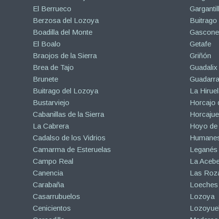
El Berrueco
Gargantil
Berzosa del Lozoya
Buitrago
Boadilla del Monte
Gascone
El Boalo
Getafe
Braojos de la Sierra
Griñón
Brea de Tajo
Guadalix 
Brunete
Guadarr
Buitrago del Lozoya
La Hiruel
Bustarviejo
Horcajo 
Cabanillas de la Sierra
Horcajuel
La Cabrera
Hoyo de
Cadalso de los Vidrios
Humanes
Camarma de Esteruelas
Leganés
Campo Real
La Aceb
Canencia
Las Roza
Carabaña
Loeches
Casarrubuelos
Lozoya
Cenicientos
Lozoyuel