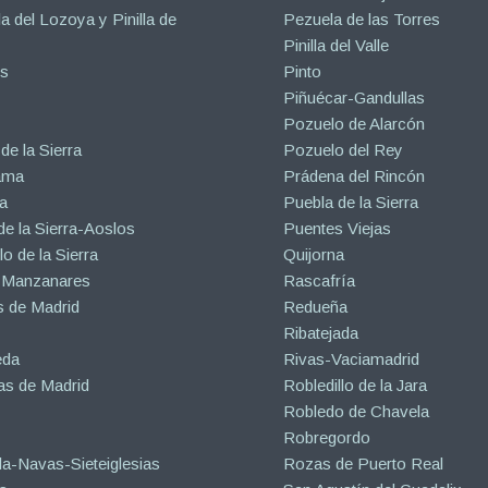
la del Lozoya y Pinilla de
Pezuela de las Torres
Pinilla del Valle
s
Pinto
Piñuécar-Gandullas
Pozuelo de Alarcón
de la Sierra
Pozuelo del Rey
ama
Prádena del Rincón
a
Puebla de la Sierra
de la Sierra-Aoslos
Puentes Viejas
o de la Sierra
Quijorna
 Manzanares
Rascafría
 de Madrid
Redueña
Ribatejada
eda
Rivas-Vaciamadrid
s de Madrid
Robledillo de la Jara
Robledo de Chavela
Robregordo
a-Navas-Sieteiglesias
Rozas de Puerto Real