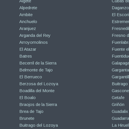
Algete
Cubas de
Alpedrete
Daganzo 
Ambite
El Escori
Anchuelo
Estreme
Aranjuez
Fresnedil
Arganda del Rey
Fresno d
Arroyomolinos
Fuenlabr
El Atazar
Fuente e
Batres
Fuentidu
Becerril de la Sierra
Galapaga
Belmonte de Tajo
Garganta
El Berrueco
Gargantil
Berzosa del Lozoya
Buitrago
Boadilla del Monte
Gascone
El Boalo
Getafe
Braojos de la Sierra
Griñón
Brea de Tajo
Guadalix 
Brunete
Guadarr
Buitrago del Lozoya
La Hiruel