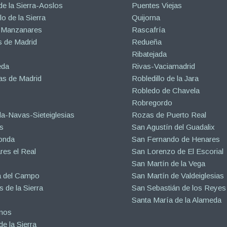
de la Sierra-Aoslos
Puentes Viejas
o de la Sierra
Quijorna
 Manzanares
Rascafría
 de Madrid
Redueña
Ribatejada
eda
Rivas-Vaciamadrid
s de Madrid
Robledillo de la Jara
Robledo de Chavela
Robregordo
a-Navas-Sieteiglesias
Rozas de Puerto Real
s
San Agustín del Guadalix
onda
San Fernando de Henares
es el Real
San Lorenzo de El Escorial
San Martín de la Vega
a del Campo
San Martín de Valdeiglesias
s de la Sierra
San Sebastián de los Reyes
Santa María de la Alameda
inos
e la Sierra