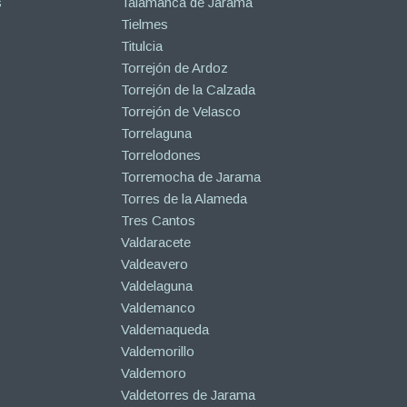
s
Talamanca de Jarama
Tielmes
Titulcia
Torrejón de Ardoz
Torrejón de la Calzada
Torrejón de Velasco
Torrelaguna
Torrelodones
Torremocha de Jarama
Torres de la Alameda
Tres Cantos
Valdaracete
Valdeavero
Valdelaguna
Valdemanco
Valdemaqueda
Valdemorillo
Valdemoro
Valdetorres de Jarama