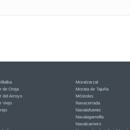
illalba
Moralzarzal
 de Oreja
Morata de Tajuña
 del Arroyo
Móstoles
 Viejo
Navacerrada
rejo
Navalafuente
Navalagamella
Navalcarnero