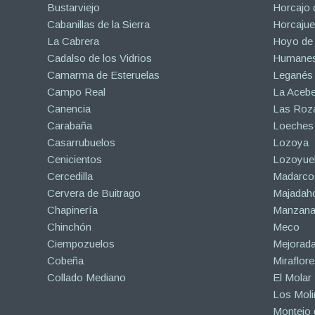
Bustarviejo
Horcajo 
Cabanillas de la Sierra
Horcajuel
La Cabrera
Hoyo de
Cadalso de los Vidrios
Humanes
Camarma de Esteruelas
Leganés
Campo Real
La Aceb
Canencia
Las Roza
Carabaña
Loeches
Casarrubuelos
Lozoya
Cenicientos
Lozoyuel
Cercedilla
Madarco
Cervera de Buitrago
Majadah
Chapinería
Manzanar
Chinchón
Meco
Ciempozuelos
Mejorad
Cobeña
Miraflore
Collado Mediano
El Molar
Los Mol
Montejo d