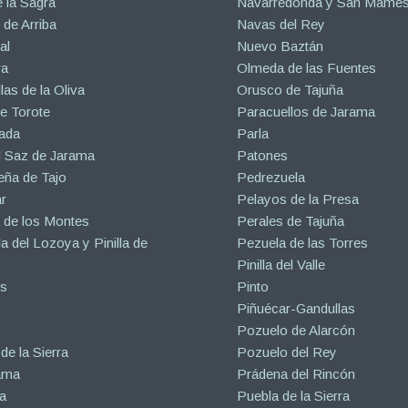
 la Sagra
Navarredonda y San Mamé
de Arriba
Navas del Rey
al
Nuevo Baztán
ra
Olmeda de las Fuentes
las de la Oliva
Orusco de Tajuña
e Torote
Paracuellos de Jarama
ada
Parla
l Saz de Jarama
Patones
eña de Tajo
Pedrezuela
r
Pelayos de la Presa
 de los Montes
Perales de Tajuña
la del Lozoya y Pinilla de
Pezuela de las Torres
Pinilla del Valle
s
Pinto
Piñuécar-Gandullas
Pozuelo de Alarcón
de la Sierra
Pozuelo del Rey
ama
Prádena del Rincón
a
Puebla de la Sierra