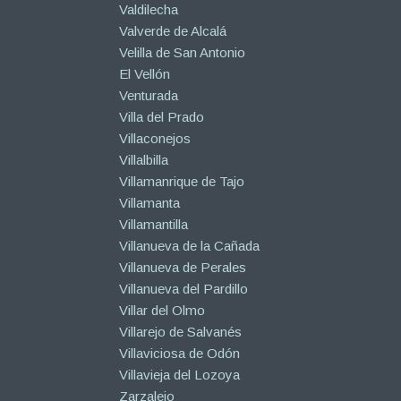
Valdilecha
Valverde de Alcalá
Velilla de San Antonio
El Vellón
Venturada
Villa del Prado
Villaconejos
Villalbilla
Villamanrique de Tajo
Villamanta
Villamantilla
Villanueva de la Cañada
Villanueva de Perales
Villanueva del Pardillo
Villar del Olmo
Villarejo de Salvanés
Villaviciosa de Odón
Villavieja del Lozoya
Zarzalejo