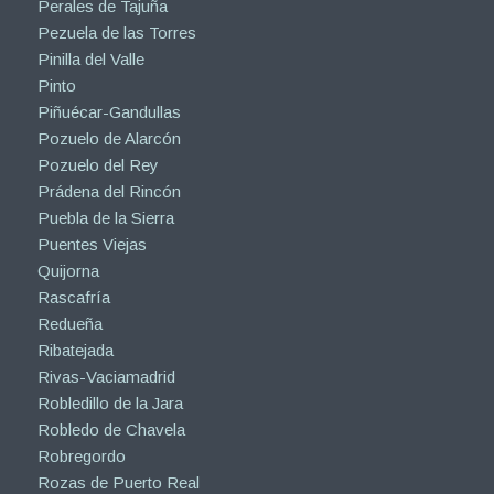
Perales de Tajuña
Pezuela de las Torres
Pinilla del Valle
Pinto
Piñuécar-Gandullas
Pozuelo de Alarcón
Pozuelo del Rey
Prádena del Rincón
Puebla de la Sierra
Puentes Viejas
Quijorna
Rascafría
Redueña
Ribatejada
Rivas-Vaciamadrid
Robledillo de la Jara
Robledo de Chavela
Robregordo
Rozas de Puerto Real