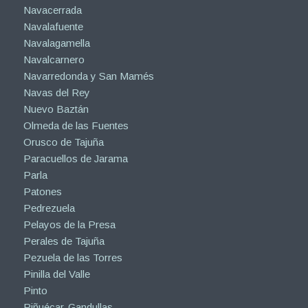
Navacerrada
Navalafuente
Navalagamella
Navalcarnero
Navarredonda y San Mamés
Navas del Rey
Nuevo Baztán
Olmeda de las Fuentes
Orusco de Tajuña
Paracuellos de Jarama
Parla
Patones
Pedrezuela
Pelayos de la Presa
Perales de Tajuña
Pezuela de las Torres
Pinilla del Valle
Pinto
Piñuécar-Gandullas