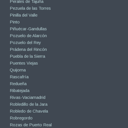
Perales de Tajuña
Pezuela de las Torres
Pinilla del Valle
Pinto
Piñuécar-Gandullas
Pozuelo de Alarcón
Pozuelo del Rey
Prádena del Rincón
Puebla de la Sierra
Puentes Viejas
Quijorna
Rascafría
Redueña
Ribatejada
Rivas-Vaciamadrid
Robledillo de la Jara
Robledo de Chavela
Robregordo
Rozas de Puerto Real