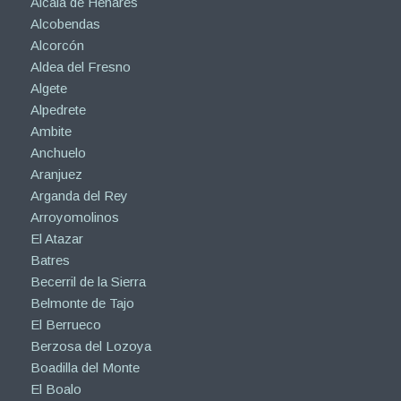
Alcalá de Henares
Alcobendas
Alcorcón
Aldea del Fresno
Algete
Alpedrete
Ambite
Anchuelo
Aranjuez
Arganda del Rey
Arroyomolinos
El Atazar
Batres
Becerril de la Sierra
Belmonte de Tajo
El Berrueco
Berzosa del Lozoya
Boadilla del Monte
El Boalo