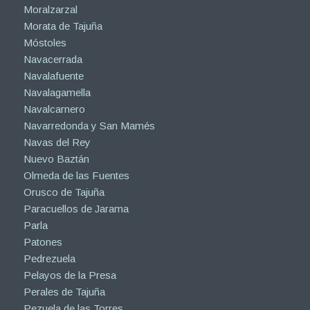
Moralzarzal
Morata de Tajuña
Móstoles
Navacerrada
Navalafuente
Navalagamella
Navalcarnero
Navarredonda y San Mamés
Navas del Rey
Nuevo Baztán
Olmeda de las Fuentes
Orusco de Tajuña
Paracuellos de Jarama
Parla
Patones
Pedrezuela
Pelayos de la Presa
Perales de Tajuña
Pezuela de las Torres