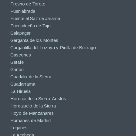
Fresno de Torote
Fuenlabrada
Fuente el Saz de Jarama
Fuentidueña de Tajo
Galapagar
Garganta de los Montes
Gargantilla del Lozoya y Pinilla de Buitrago
Gascones
Getafe
Griñón
Guadalix de la Sierra
Guadarrama
La Hiruela
Horcajo de la Sierra-Aoslos
Horcajuelo de la Sierra
Hoyo de Manzanares
Humanes de Madrid
Leganés
La Acebeda