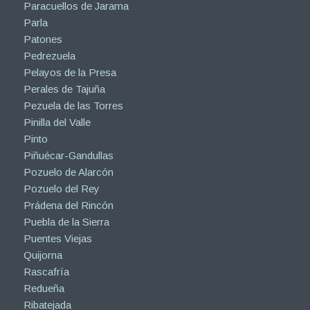
Paracuellos de Jarama
Parla
Patones
Pedrezuela
Pelayos de la Presa
Perales de Tajuña
Pezuela de las Torres
Pinilla del Valle
Pinto
Piñuécar-Gandullas
Pozuelo de Alarcón
Pozuelo del Rey
Prádena del Rincón
Puebla de la Sierra
Puentes Viejas
Quijorna
Rascafría
Redueña
Ribatejada