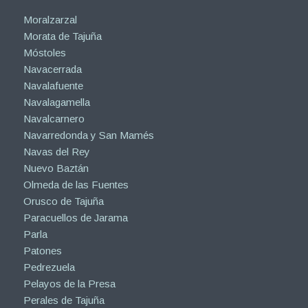
Moralzarzal
Morata de Tajuña
Móstoles
Navacerrada
Navalafuente
Navalagamella
Navalcarnero
Navarredonda y San Mamés
Navas del Rey
Nuevo Baztán
Olmeda de las Fuentes
Orusco de Tajuña
Paracuellos de Jarama
Parla
Patones
Pedrezuela
Pelayos de la Presa
Perales de Tajuña