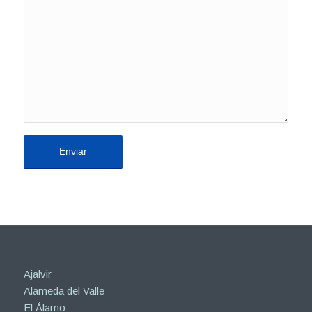
Ajalvir
Alameda del Valle
El Álamo