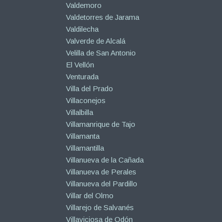
Valdemoro
Valdetorres de Jarama
Valdilecha
Valverde de Alcalá
Velilla de San Antonio
El Vellón
Venturada
Villa del Prado
Villaconejos
Villalbilla
Villamanrique de Tajo
Villamanta
Villamantilla
Villanueva de la Cañada
Villanueva de Perales
Villanueva del Pardillo
Villar del Olmo
Villarejo de Salvanés
Villaviciosa de Odón