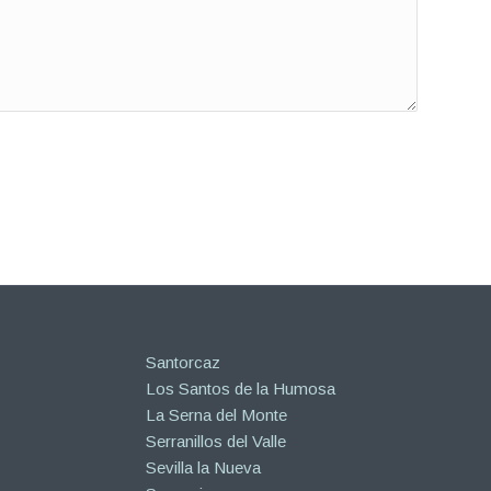
Santorcaz
Los Santos de la Humosa
La Serna del Monte
Serranillos del Valle
Sevilla la Nueva