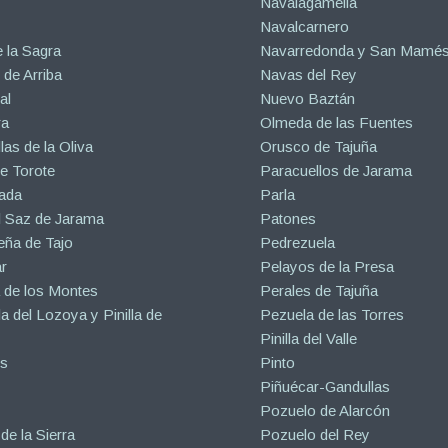
Navalagamella
Navalcarnero
 la Sagra
Navarredonda y San Mamé
de Arriba
Navas del Rey
al
Nuevo Baztán
ra
Olmeda de las Fuentes
las de la Oliva
Orusco de Tajuña
e Torote
Paracuellos de Jarama
ada
Parla
l Saz de Jarama
Patones
eña de Tajo
Pedrezuela
r
Pelayos de la Presa
 de los Montes
Perales de Tajuña
la del Lozoya y Pinilla de
Pezuela de las Torres
Pinilla del Valle
s
Pinto
Piñuécar-Gandullas
Pozuelo de Alarcón
de la Sierra
Pozuelo del Rey