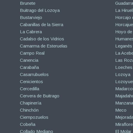
Brunete
Guadarr
Buitrago del Lozoya
La Hiruel
Bustarviejo
Horcajo 
Cabanillas de la Sierra
Horcajuel
La Cabrera
Hoyo de
Cadalso de los Vidrios
Humanes
Camarma de Esteruelas
Leganés
Campo Real
La Aceb
Canencia
Las Roza
Carabaña
Loeches
Casarrubuelos
Lozoya
Cenicientos
Lozoyuel
Cercedilla
Madarco
Cervera de Buitrago
Majadah
Chapinería
Manzanar
Chinchón
Meco
Ciempozuelos
Mejorad
Cobeña
Miraflore
Collado Mediano
El Molar