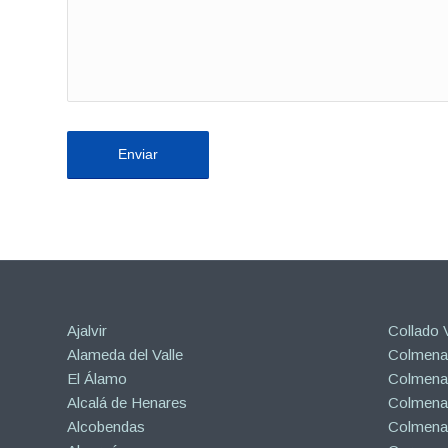
Ajalvir
Collado V
Alameda del Valle
Colmenar
El Álamo
Colmenar
Alcalá de Henares
Colmenar
Alcobendas
Colmena