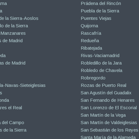
ama
Prádena del Rincón
a
Puebla de la Sierra
de la Sierra-Aoslos
Puentes Viejas
o de la Sierra
Quijorna
 Manzanares
Rascafría
 de Madrid
Redueña
Ribatejada
eda
Rivas-Vaciamadrid
s de Madrid
Robledillo de la Jara
Robledo de Chavela
Robregordo
a-Navas-Sieteiglesias
Rozas de Puerto Real
s
San Agustín del Guadalix
onda
San Fernando de Henares
es el Real
San Lorenzo de El Escorial
San Martín de la Vega
a del Campo
San Martín de Valdeiglesias
s de la Sierra
San Sebastián de los Reyes
Santa María de la Alameda