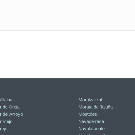
illalba
Moralzarzal
 de Oreja
Morata de Tajuña
 del Arroyo
Móstoles
 Viejo
Navacerrada
rejo
Navalafuente