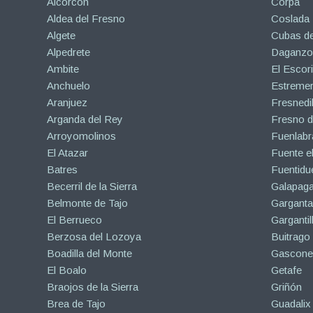
Alcorcón
Corpa
Aldea del Fresno
Coslada
Algete
Cubas de
Alpedrete
Daganzo 
Ambite
El Escori
Anchuelo
Estreme
Aranjuez
Fresnedil
Arganda del Rey
Fresno d
Arroyomolinos
Fuenlabr
El Atazar
Fuente e
Batres
Fuentidu
Becerril de la Sierra
Galapaga
Belmonte de Tajo
Garganta
El Berrueco
Gargantil
Berzosa del Lozoya
Buitrago
Boadilla del Monte
Gascone
El Boalo
Getafe
Braojos de la Sierra
Griñón
Brea de Tajo
Guadalix 