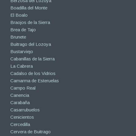
Berzosa del Lozoya
Boadilla del Monte
El Boalo
Braojos de la Sierra
Brea de Tajo
Brunete
Buitrago del Lozoya
Bustarviejo
Cabanillas de la Sierra
La Cabrera
Cadalso de los Vidrios
Camarma de Esteruelas
Campo Real
Canencia
Carabaña
Casarrubuelos
Cenicientos
Cercedilla
Cervera de Buitrago