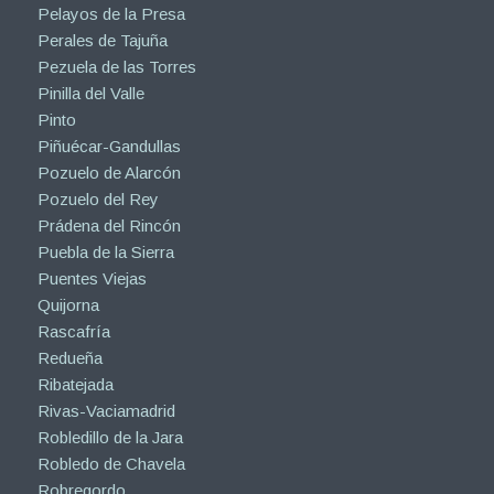
Pelayos de la Presa
Perales de Tajuña
Pezuela de las Torres
Pinilla del Valle
Pinto
Piñuécar-Gandullas
Pozuelo de Alarcón
Pozuelo del Rey
Prádena del Rincón
Puebla de la Sierra
Puentes Viejas
Quijorna
Rascafría
Redueña
Ribatejada
Rivas-Vaciamadrid
Robledillo de la Jara
Robledo de Chavela
Robregordo