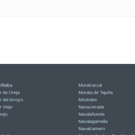
illalba
Moralzarzal
 de Oreja
Morata de Tajuña
 del Arroyo
Móstoles
 Viejo
Navacerrada
rejo
Navalafuente
Navalagamella
Navalcarnero