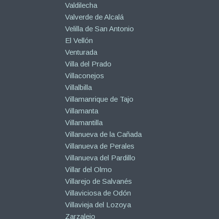
Valdilecha
Valverde de Alcalá
Velilla de San Antonio
El Vellón
Venturada
Villa del Prado
Villaconejos
Villalbilla
Villamanrique de Tajo
Villamanta
Villamantilla
Villanueva de la Cañada
Villanueva de Perales
Villanueva del Pardillo
Villar del Olmo
Villarejo de Salvanés
Villaviciosa de Odón
Villavieja del Lozoya
Zarzalejo