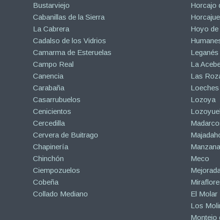
Bustarviejo
Horcajo 
Cabanillas de la Sierra
Horcajuel
La Cabrera
Hoyo de
Cadalso de los Vidrios
Humanes
Camarma de Esteruelas
Leganés
Campo Real
La Aceb
Canencia
Las Roza
Carabaña
Loeches
Casarrubuelos
Lozoya
Cenicientos
Lozoyuel
Cercedilla
Madarco
Cervera de Buitrago
Majadah
Chapinería
Manzanar
Chinchón
Meco
Ciempozuelos
Mejorad
Cobeña
Miraflore
Collado Mediano
El Molar
Los Mol
Montejo d