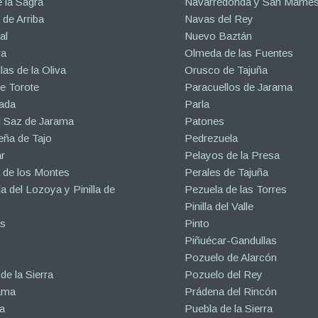
 la Sagra
Navarredonda y San Mamé
de Arriba
Navas del Rey
al
Nuevo Baztán
ra
Olmeda de las Fuentes
las de la Oliva
Orusco de Tajuña
e Torote
Paracuellos de Jarama
ada
Parla
l Saz de Jarama
Patones
eña de Tajo
Pedrezuela
r
Pelayos de la Presa
 de los Montes
Perales de Tajuña
la del Lozoya y Pinilla de
Pezuela de las Torres
Pinilla del Valle
s
Pinto
Piñuécar-Gandullas
Pozuelo de Alarcón
de la Sierra
Pozuelo del Rey
ama
Prádena del Rincón
a
Puebla de la Sierra