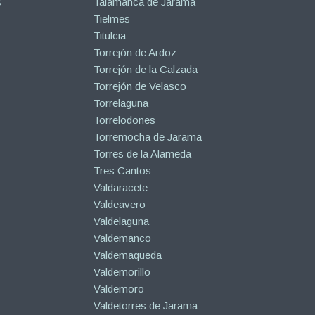
s
Talamanca de Jarama
Tielmes
Titulcia
Torrejón de Ardoz
Torrejón de la Calzada
Torrejón de Velasco
Torrelaguna
Torrelodones
Torremocha de Jarama
Torres de la Alameda
Tres Cantos
Valdaracete
Valdeavero
Valdelaguna
Valdemanco
Valdemaqueda
Valdemorillo
Valdemoro
Valdetorres de Jarama