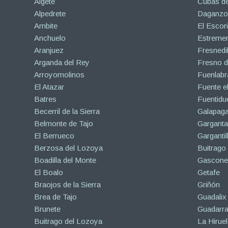
Algete
Cubas de
Alpedrete
Daganzo 
Ambite
El Escori
Anchuelo
Estreme
Aranjuez
Fresnedil
Arganda del Rey
Fresno d
Arroyomolinos
Fuenlabr
El Atazar
Fuente e
Batres
Fuentidu
Becerril de la Sierra
Galapaga
Belmonte de Tajo
Garganta
El Berrueco
Gargantil
Berzosa del Lozoya
Buitrago
Boadilla del Monte
Gascone
El Boalo
Getafe
Braojos de la Sierra
Griñón
Brea de Tajo
Guadalix 
Brunete
Guadarr
Buitrago del Lozoya
La Hiruel