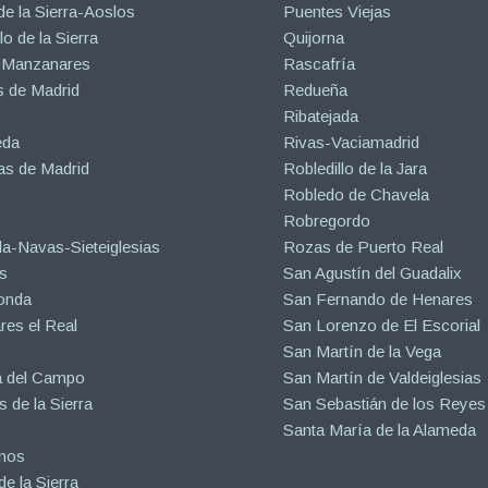
de la Sierra-Aoslos
Puentes Viejas
o de la Sierra
Quijorna
 Manzanares
Rascafría
 de Madrid
Redueña
Ribatejada
eda
Rivas-Vaciamadrid
s de Madrid
Robledillo de la Jara
Robledo de Chavela
Robregordo
a-Navas-Sieteiglesias
Rozas de Puerto Real
s
San Agustín del Guadalix
onda
San Fernando de Henares
es el Real
San Lorenzo de El Escorial
San Martín de la Vega
a del Campo
San Martín de Valdeiglesias
s de la Sierra
San Sebastián de los Reyes
Santa María de la Alameda
inos
e la Sierra